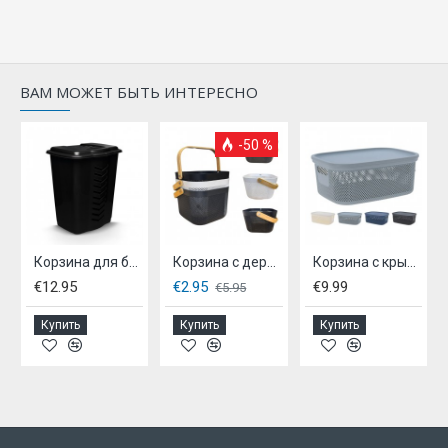
ВАМ МОЖЕТ БЫТЬ ИНТЕРЕСНО
-50 %
 15 л - серый
Корзина для белья 50 л
Корзина с деревянной ручкой, 3 цвета.
Корзина с крышкой, - 12л.
€12.95
€2.95
€9.99
€5.95
Купить
Купить
Купить