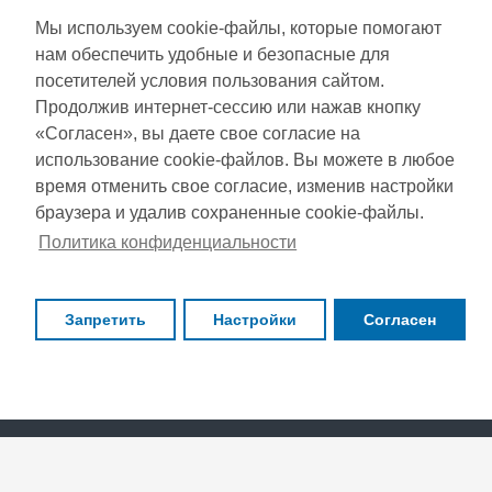
Мы используем cookie-файлы, которые помогают
СЕРВИС КЛИЕНТОВ
нам обеспечить удобные и безопасные для
Доставка
посетителей условия пользования сайтом.
Газета акций
Продолжив интернет-сессию или нажав кнопку
Оплата
Карта сайта
«Согласен», вы даете свое согласие на
Гарантия
использование cookie-файлов. Вы можете в любое
время отменить свое согласие, изменив настройки
браузера и удалив сохраненные cookie-файлы.
Copyright © 2021, Super Selection, Все права защищены
Политика конфиденциальности
Запретить
Настройки
Согласен