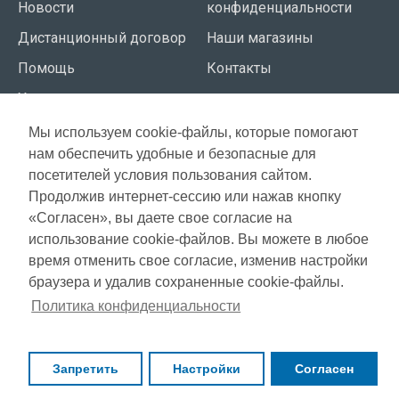
Новости
конфиденциальности
Дистанционный договор
Наши магазины
Помощь
Контакты
Условия использования
Мы используем cookie-файлы, которые помогают
СЕРВИС КЛИЕНТОВ
нам обеспечить удобные и безопасные для
Доставка
посетителей условия пользования сайтом.
Газета акций
Продолжив интернет-сессию или нажав кнопку
Оплата
Карта сайта
«Согласен», вы даете свое согласие на
Гарантия
использование cookie-файлов. Вы можете в любое
время отменить свое согласие, изменив настройки
браузера и удалив сохраненные cookie-файлы.
Copyright © 2021, Super Selection, Все права защищены
Политика конфиденциальности
Запретить
Настройки
Согласен