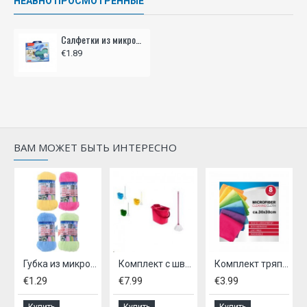
НЕАВНО ПРОСМОТРЕННЫЕ
Салфетки из микрофибры - 3 шт. 30х30см.
€1.89
ВАМ МОЖЕТ БЫТЬ ИНТЕРЕСНО
Губка из микрофибры 18х8х4см.
Комплект с шваброй
Комплект тряпочек из микрофибры, - 8 шт
€1.29
€7.99
€3.99
Купить
Купить
Купить