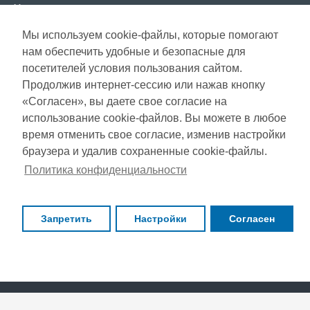
Условия использования
Мы используем cookie-файлы, которые помогают
СЕРВИС КЛИЕНТОВ
нам обеспечить удобные и безопасные для
Доставка
посетителей условия пользования сайтом.
Газета акций
Продолжив интернет-сессию или нажав кнопку
Оплата
Карта сайта
«Согласен», вы даете свое согласие на
Гарантия
использование cookie-файлов. Вы можете в любое
время отменить свое согласие, изменив настройки
браузера и удалив сохраненные cookie-файлы.
Copyright © 2021, Super Selection, Все права защищены
Политика конфиденциальности
Запретить
Настройки
Согласен