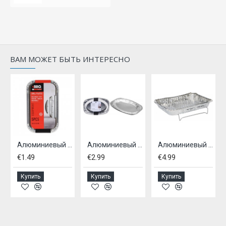
ВАМ МОЖЕТ БЫТЬ ИНТЕРЕСНО
ля барбекю, 3 шт.
Алюминиевый набор для гриля BBQ, 5 шт.
Алюминиевый поднос 35x23,5см, 2 шт.
Алюминиевый противень BBQ 600г AL
€1.49
€2.99
€4.99
Купить
Купить
Купить