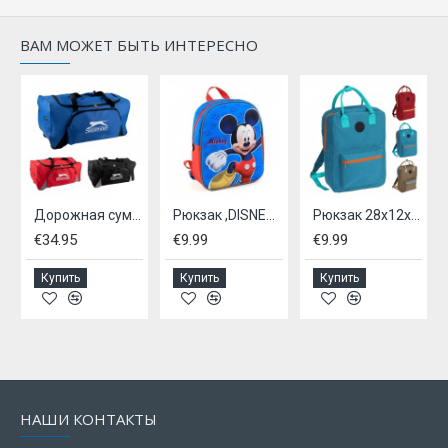
ВАМ МОЖЕТ БЫТЬ ИНТЕРЕСНО
azenger
Дорожная сумка на колесиках, SLAZENGER
Рюкзак ,DISNEY,- Mickey mouse
Рюкзак 28x12x40см
€34.95
€9.99
€9.99
Купить
Купить
Купить
НАШИ КОНТАКТЫ