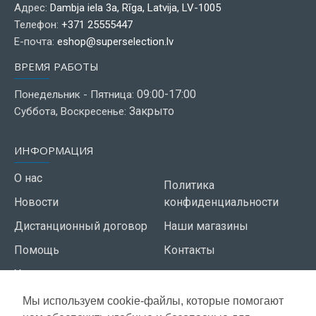
Адрес:
Dambja iela 3a, Rīga, Latvija, LV-1005
Телефон:
+371 25555447
Е-почта:
eshop@superselection.lv
ВРЕМЯ РАБОТЫ
09:00-17:00
Понедельник - Пятница:
Закрыто
Суббота, Воскресенье:
ИНФОРМАЦИЯ
О нас
Политика
Новости
конфиденциальности
Дистанционный договор
Наши магазины
Помощь
Контакты
Условия использования
Мы используем cookie-файлы, которые помогают
СЕРВИС КЛИЕНТОВ