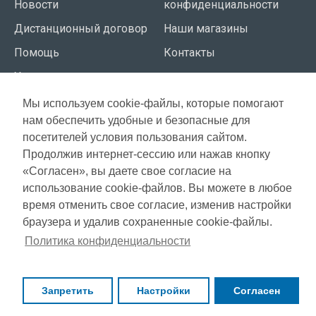
Новости
конфиденциальности
Дистанционный договор
Наши магазины
Помощь
Контакты
Условия использования
Мы используем cookie-файлы, которые помогают
СЕРВИС КЛИЕНТОВ
нам обеспечить удобные и безопасные для
Доставка
посетителей условия пользования сайтом.
Газета акций
Продолжив интернет-сессию или нажав кнопку
Оплата
Карта сайта
«Согласен», вы даете свое согласие на
Гарантия
использование cookie-файлов. Вы можете в любое
время отменить свое согласие, изменив настройки
браузера и удалив сохраненные cookie-файлы.
Copyright © 2021, Super Selection, Все права защищены
Политика конфиденциальности
Запретить
Настройки
Согласен