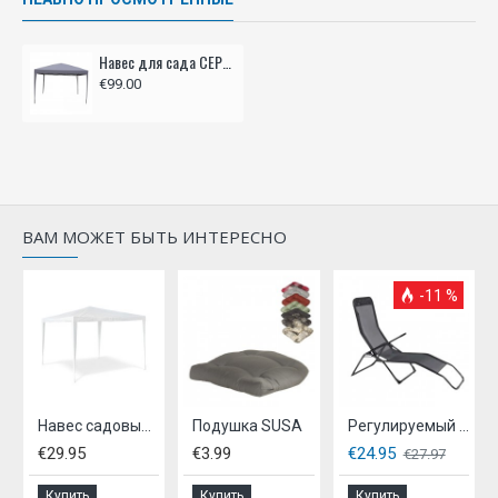
Навес для сада CEPEWA 3x2,6x3 м
€99.00
ВАМ МОЖЕТ БЫТЬ ИНТЕРЕСНО
-11 %
Навес садовый КИНАСТ 3х3м
Подушка SUSA
Регулируемый по высоте капюшон.-черный.
€29.95
€3.99
€24.95
€27.97
Купить
Купить
Купить