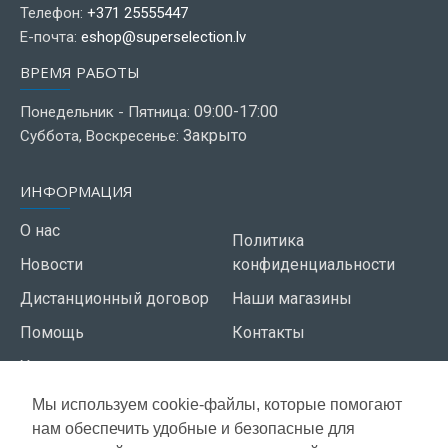
Телефон:
+371 25555447
Е-почта:
eshop@superselection.lv
ВРЕМЯ РАБОТЫ
09:00-17:00
Понедельник - Пятница:
Закрыто
Суббота, Воскресенье:
ИНФОРМАЦИЯ
О нас
Политика
Новости
конфиденциальности
Дистанционный договор
Наши магазины
Помощь
Контакты
Условия использования
Мы используем cookie-файлы, которые помогают
СЕРВИС КЛИЕНТОВ
нам обеспечить удобные и безопасные для
Доставка