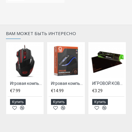
ВАМ МОЖЕТ БЫТЬ ИНТЕРЕСНО
EGM201G 2400 dpi
Игровая компьютерная мышь Esperanza EGM201R 2400 dpi
Игровая компьютерная мышь QWARE
ИГРОВОЙ КОВРИК 300X240MM
€7.99
€14.99
€3.29
Купить
Купить
Купить