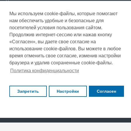
Условия использования
Мы используем cookie-файлы, которые помогают
СЕРВИС КЛИЕНТОВ
нам обеспечить удобные и безопасные для
Доставка
посетителей условия пользования сайтом.
Газета акций
Продолжив интернет-сессию или нажав кнопку
Оплата
Карта сайта
«Согласен», вы даете свое согласие на
Гарантия
использование cookie-файлов. Вы можете в любое
время отменить свое согласие, изменив настройки
браузера и удалив сохраненные cookie-файлы.
Copyright © 2021, Super Selection, Все права защищены
Политика конфиденциальности
Запретить
Настройки
Согласен