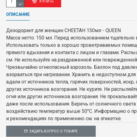
КУПИТЬ
ОПИСАНИЕ
Дезодорант для женщин CHEETAH 150мл - QUEEN
Масса нетто: 150 мл. Перед использованием тщательно 
Использовать только в хорошо проветриваемых помещ
прямого вдыхания и контакта с лицом и глазами. Распыл
см. Не используйте на раздраженной или поврежденно
Чрезвычайно огнеопасный аэрозоль. Баллон под давле
взорваться при нагревании. Хранить в недоступном для 
вдали от источников тепла, горячих поверхностей, искр, 
других источников возгорания. Не курите. Не распыляйт
огня или других источников возгорания. Не прокалывайт
даже после использования. Беречь от солнечного света 
воздействию температур выше 50°C. Информацию о про
и рекомендациях по применению см. на этикетке.
ЗАДАТЬ ВОПРОС О ТОВАРЕ