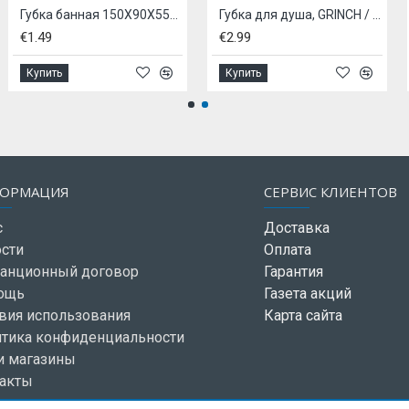
Губка банная 150X90X55MM
Губка для душа, GRINCH / ГРИНЧ, - зеленая
€1.49
€2.99
Купить
Купить
ОРМАЦИЯ
СЕРВИС КЛИЕНТОВ
с
Доставка
сти
Оплата
анционный договор
Гарантия
ощь
Газета акций
вия использования
Карта сайта
тика конфиденциальности
и магазины
акты