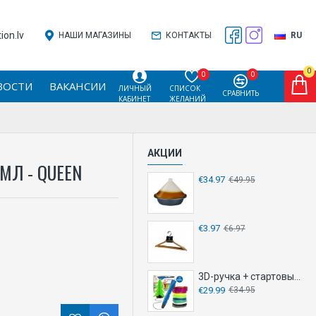
on.lv
НАШИ МАГАЗИНЫ
КОНТАКТЫ
RU
0
0
0
ВОСТИ
ВАКАНСИИ
ЛИЧНЫЙ
СПИСОК
СРАВНИТЬ
КАБИНЕТ
ЖЕЛАНИЙ
АКЦИИ
МЛ - QUEEN
€34.97
€49.95
€3.97
€6.97
3D-ручка + стартовый набор
€29.99
€34.95