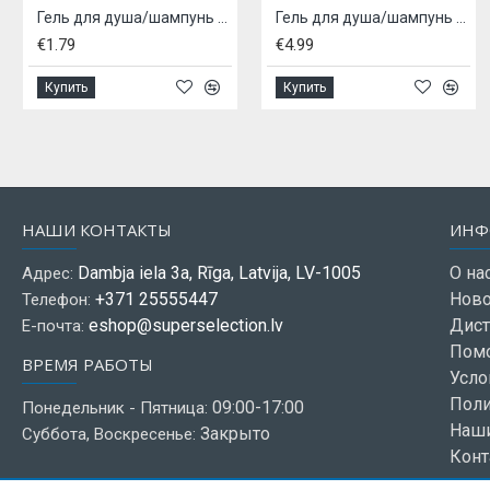
Гель для душа/шампунь Body-X Fuze Body Pulse 300 ml
Гель для душа/шампунь ЗАМОРОЖЕННЫЙ 300мл
€1.79
€4.99
Купить
Купить
НАШИ КОНТАКТЫ
ИНФ
Dambja iela 3a, Rīga, Latvija, LV-1005
О на
Адрес:
+371 25555447
Ново
Телефон:
eshop@superselection.lv
Дист
Е-почта:
Пом
ВРЕМЯ РАБОТЫ
Усло
Поли
09:00-17:00
Понедельник - Пятница:
Наш
Закрыто
Суббота, Воскресенье:
Конт