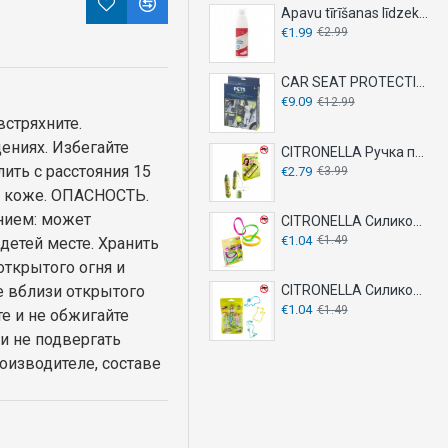
Apavu tīrīšanas līdzeklis 150ml
€1.99
€2.99
CAR SEAT PROTECTION COVER
€9.09
€12.99
встряхните.
ениях. Избегайте
CITRONELLA Ручка против укусов комаров 20мл
ить с расстояния 15
€2.79
€3.99
й коже. ОПАСНОСТЬ.
нием: может
CITRONELLA Силиконовые браслеты 2 шт - против комаров
€1.04
€1.49
детей месте. Хранить
открытого огня и
е вблизи открытого
CITRONELLA Силиконовый браслет 10 шт - против комаров
€1.04
€1.49
е и не обжигайте
и не подвергать
изводителе, составе