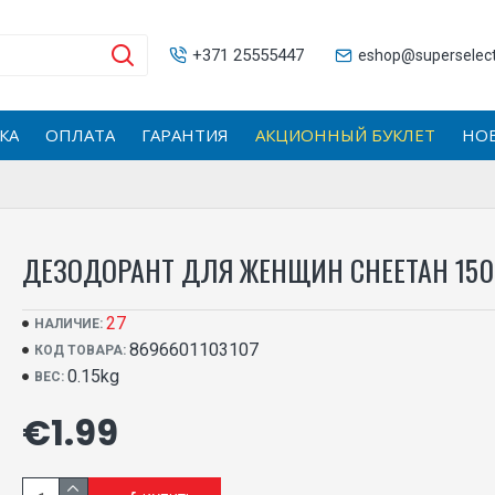
+371 25555447
eshop@superselecti
КА
ОПЛАТА
ГАРАНТИЯ
АКЦИОННЫЙ БУКЛЕТ
НО
ДЕЗОДОРАНТ ДЛЯ ЖЕНЩИН CHEETAH 150
27
НАЛИЧИЕ:
8696601103107
КОД ТОВАРА:
0.15kg
ВЕС:
€1.99