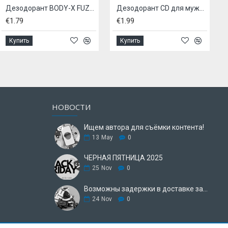
Дезодорант BODY-X FUZE, 150 мл, - Energy
Дезодорант CD для мужчин 40 мл – Освежающий эффект
€1.79
€1.99
€
Купить
Купить
НОВОСТИ
Ищем автора для съёмки контента!
13
May
0
ЧЕРНАЯ ПЯТНИЦА 2025
25
Nov
0
Возможны задержки в доставке заказа.
24
Nov
0