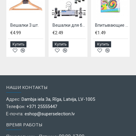
елья
Вешалки 3 шт.
Вешалки для брюк, 3 шт.
Впитывающие салфетки для цветного белья.
€4.99
€2.49
€1.49
Купить
Купить
Купить
НАШИ КОНТАКТЫ
Адрес:
Dambja iela 3a, Rīga, Latvija, LV-1005
Телефон:
+371 25555447
Е-почта:
eshop@superselection.lv
ВРЕМЯ РАБОТЫ