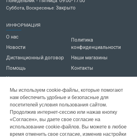
09:00-17:00
Понедельник - Пятница:
Закрыто
Суббота, Воскресенье:
ИНФОРМАЦИЯ
О нас
Политика
Новости
конфиденциальности
Дистанционный договор
Наши магазины
Помощь
Контакты
Условия использования
Мы используем cookie-файлы, которые помогают
СЕРВИС КЛИЕНТОВ
нам обеспечить удобные и безопасные для
Доставка
посетителей условия пользования сайтом.
Газета акций
Продолжив интернет-сессию или нажав кнопку
Оплата
Карта сайта
«Согласен», вы даете свое согласие на
Гарантия
использование cookie-файлов. Вы можете в любое
время отменить свое согласие, изменив настройки