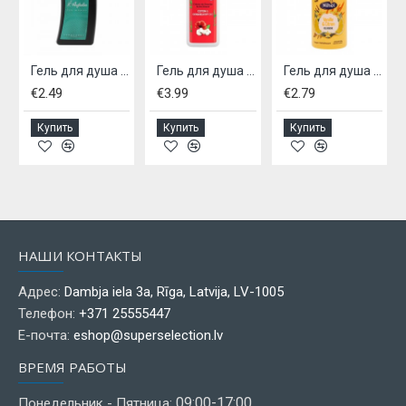
в 1
Гель для душа AUSTRALIAN 250мл - Для женщин
Гель для душа MARSEILIAIS 400 мл - Хлопок & Мак
Гель для душа NIHEL 500 мл - Ваниль и лимон
€2.49
€3.99
€2.79
Купить
Купить
Купить
НАШИ КОНТАКТЫ
Адрес:
Dambja iela 3a, Rīga, Latvija, LV-1005
Телефон:
+371 25555447
Е-почта:
eshop@superselection.lv
ВРЕМЯ РАБОТЫ
09:00-17:00
Понедельник - Пятница: