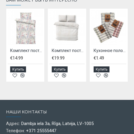
 см
Комплект постельного белья 140х220 см
Комплект постельного белья 200х220 см
Кухонное полотенце KITCHEN TOWEL
€14.99
€19.99
€1.49
Купить
Купить
Купить
НАШИ КОНТАКТЫ
Адрес:
Dambja iela 3a, Rīga, Latvija, LV-1005
Телефон:
+371 25555447