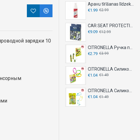
Apavu tīrīšanas līdzeklis 150ml
€1.99
€2.99
CAR SEAT PROTECTION COVER
€9.09
€12.99
проводной зарядки 10
CITRONELLA Ручка против укусов комаров 20мл
€2.79
€3.99
CITRONELLA Силиконовые браслеты 2 шт - против комаров
€1.04
€1.49
сенсорным
CITRONELLA Силиконовый браслет 10 шт - против комаров
€1.04
€1.49
ями