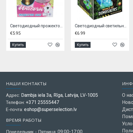
Светодиодный прожектор - Единорог
Светодиодный светильник-прожектор - Динозавр
5
€6.99
€19.9
ить
Купить
Купит
НАШИ КОНТАКТЫ
ИНФ
Dambja iela 3a, Rīga, Latvija, LV-1005
О на
Адрес:
+371 25555447
Ново
Телефон:
eshop@superselection.lv
Дист
Е-почта:
Пом
ВРЕМЯ РАБОТЫ
Усло
Поли
09:00-17:00
Понедельник - Пятница: