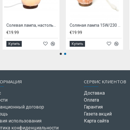
Солевая лампа, настольная 18 cm
Соляная лампа 15W/230 E14
9
€19.99
€19.99
ь
Купить
Купить
ОРМАЦИЯ
СЕРВИС КЛИЕНТОВ
с
Доставка
сти
Оплата
анционный договор
Гарантия
ощь
Газета акций
вия использования
Карта сайта
тика конфиденциальности