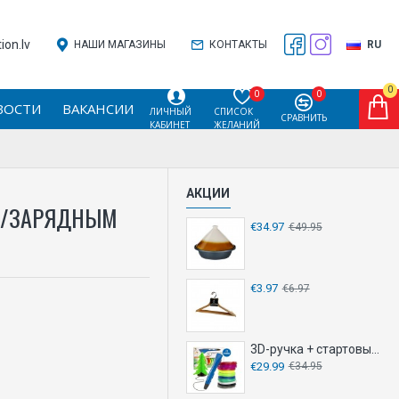
on.lv
НАШИ МАГАЗИНЫ
КОНТАКТЫ
RU
0
0
0
ВОСТИ
ВАКАНСИИ
ЛИЧНЫЙ
СПИСОК
СРАВНИТЬ
КАБИНЕТ
ЖЕЛАНИЙ
АКЦИИ
М/ЗАРЯДНЫМ
€34.97
€49.95
€3.97
€6.97
3D-ручка + стартовый набор
€29.99
€34.95