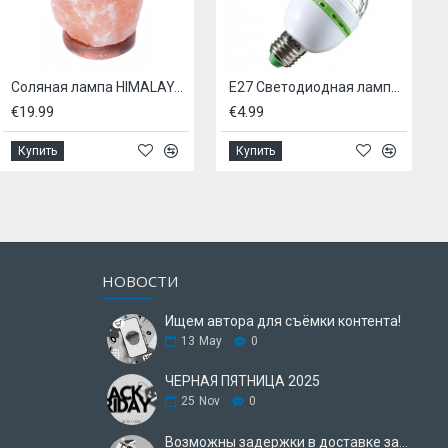
Соляная лампа HIMALAYA 1-2КГ
E27 Светодиодная лампа для дискотек
Лампа 16
€4.99
€19.99
Купить
Купить
НОВОСТИ
Ищем автора для съёмки контента!
13
May
0
ЧЕРНАЯ ПЯТНИЦА 2025
25
Nov
0
Возможны задержки в доставке заказа.