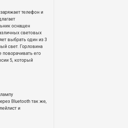
 заряжает телефон и
длагает
льник оснащен
азличных световых
яет выбрать один из 3
лый свет. Горловина
е поворачивать его
рсии 5, который
 лампу
ез Bluetooth так же,
лейлист и