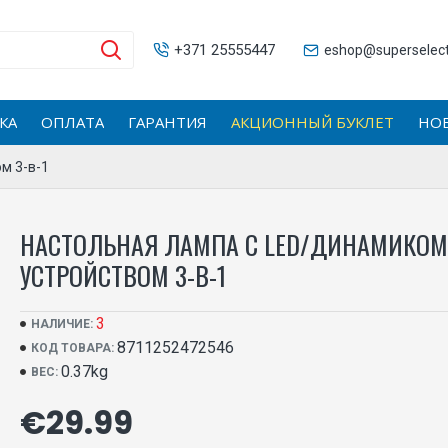
+371 25555447
eshop@superselecti
КА
ОПЛАТА
ГАРАНТИЯ
АКЦИОННЫЙ БУКЛЕТ
НО
м 3-в-1
НАСТОЛЬНАЯ ЛАМПА С LED/ДИНАМИКО
УСТРОЙСТВОМ 3-В-1
3
НАЛИЧИЕ:
8711252472546
КОД ТОВАРА:
0.37kg
ВЕС:
€29.99