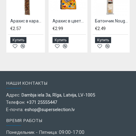
шкой
Арахис в карамеле SIR CHARLES,- 100г
Арахис в цветной глазури 180г
Батончик Nougat MIX 100г - с арахисом и фруктами
€2.57
€2.99
€2.49
Купить
Купить
Купить
НАШИ КОНТАКТЫ
Адрес:
Dambja iela 3a, Rīga, Latvija, LV-1005
Телефон:
+371 25555447
Е-почта:
eshop@superselection.lv
ВРЕМЯ РАБОТЫ
09:00-17:00
Понедельник - Пятница: