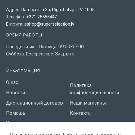
Адрес:
Dambja iela 3a, Rīga, Latvija, LV-1005
Телефон:
+371 25555447
Е-почта:
eshop@superselection.lv
ВРЕМЯ РАБОТЫ
09:00-17:00
Понедельник - Пятница:
Закрыто
Суббота, Воскресенье:
ИНФОРМАЦИЯ
О нас
Политика
Новости
конфиденциальности
Дистанционный договор
Наши магазины
Помощь
Контакты
Условия использования
Мы используем cookie-файлы, которые помогают