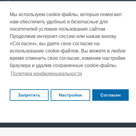
Условия использования
Мы используем cookie-файлы, которые помогают
СЕРВИС КЛИЕНТОВ
нам обеспечить удобные и безопасные для
Доставка
посетителей условия пользования сайтом.
Газета акций
Продолжив интернет-сессию или нажав кнопку
Оплата
Карта сайта
«Согласен», вы даете свое согласие на
Гарантия
использование cookie-файлов. Вы можете в любое
время отменить свое согласие, изменив настройки
браузера и удалив сохраненные cookie-файлы.
Copyright © 2021, Super Selection, Все права защищены
Политика конфиденциальности
Запретить
Настройки
Согласен