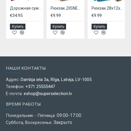
azenger
Дорожная сумка на колесиках, SLAZENGER
Рюкзак ,DISNEY,- Mickey mouse
Рюкзак 28x12x40см
€34.95
€9.99
€9.99
Купить
Купить
Купить
НАШИ КОНТАКТЫ
Адрес:
Dambja iela 3a, Rīga, Latvija, LV-1005
Телефон:
+371 25555447
Е-почта:
eshop@superselection.lv
ВРЕМЯ РАБОТЫ
09:00-17:00
Понедельник - Пятница:
Закрыто
Суббота, Воскресенье: