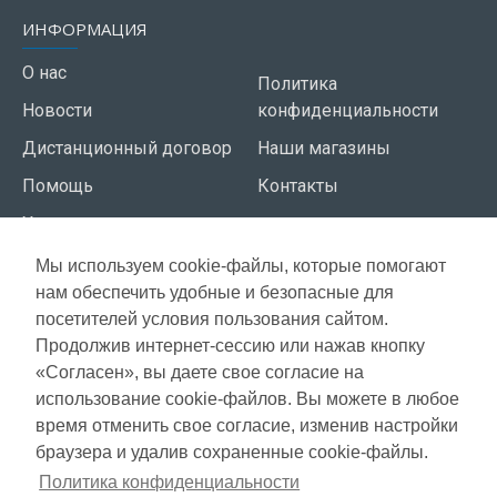
ИНФОРМАЦИЯ
О нас
Политика
Новости
конфиденциальности
Дистанционный договор
Наши магазины
Помощь
Контакты
Условия использования
Мы используем cookie-файлы, которые помогают
СЕРВИС КЛИЕНТОВ
нам обеспечить удобные и безопасные для
Доставка
посетителей условия пользования сайтом.
Газета акций
Продолжив интернет-сессию или нажав кнопку
Оплата
Карта сайта
«Согласен», вы даете свое согласие на
Гарантия
использование cookie-файлов. Вы можете в любое
время отменить свое согласие, изменив настройки
браузера и удалив сохраненные cookie-файлы.
Copyright © 2021, Super Selection, Все права защищены
Политика конфиденциальности