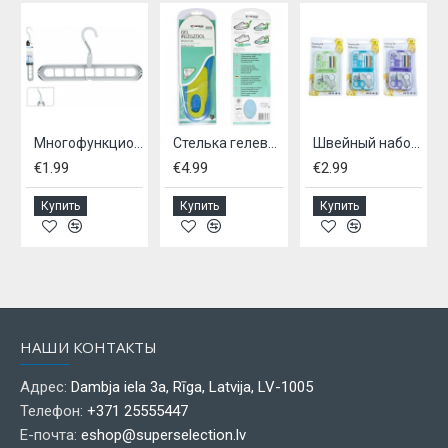
Многофункциональная вешалка для одежды
Стелька гелевая 42-48
Швейный набор 14 шт.
€1.99
€4.99
€2.99
Купить
Купить
Купить
НАШИ КОНТАКТЫ
Адрес:
Dambja iela 3a, Rīga, Latvija, LV-1005
Телефон:
+371 25555447
Е-почта:
eshop@superselection.lv