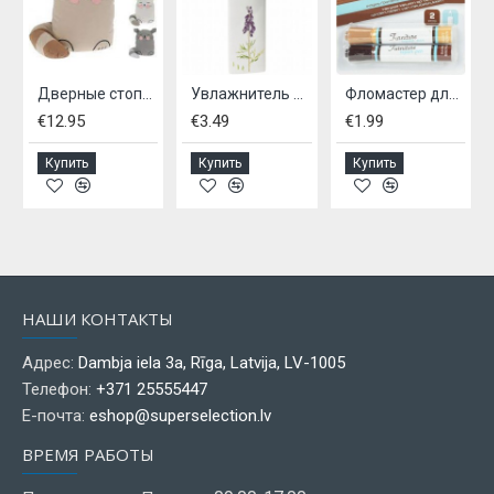
Дверные стопоры ЖИВОТНЫЕ - 3 вида
Увлажнитель воздуха для радиаторов, керамический
Фломастер для закрашивания мебели 2 шт
€12.95
€3.49
€1.99
Купить
Купить
Купить
НАШИ КОНТАКТЫ
Адрес:
Dambja iela 3a, Rīga, Latvija, LV-1005
Телефон:
+371 25555447
Е-почта:
eshop@superselection.lv
ВРЕМЯ РАБОТЫ