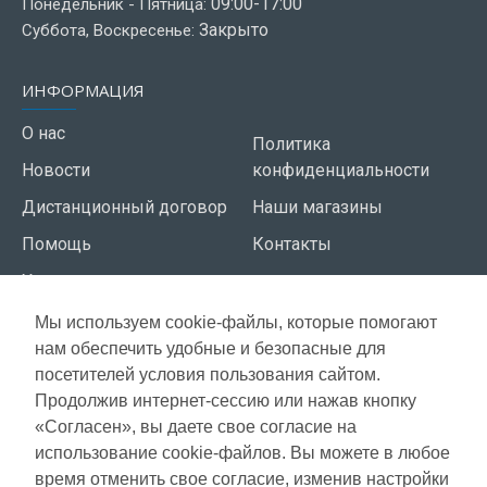
09:00-17:00
Понедельник - Пятница:
Закрыто
Суббота, Воскресенье:
ИНФОРМАЦИЯ
О нас
Политика
Новости
конфиденциальности
Дистанционный договор
Наши магазины
Помощь
Контакты
Условия использования
Мы используем cookie-файлы, которые помогают
СЕРВИС КЛИЕНТОВ
нам обеспечить удобные и безопасные для
Доставка
посетителей условия пользования сайтом.
Газета акций
Продолжив интернет-сессию или нажав кнопку
Оплата
Карта сайта
«Согласен», вы даете свое согласие на
Гарантия
использование cookie-файлов. Вы можете в любое
время отменить свое согласие, изменив настройки