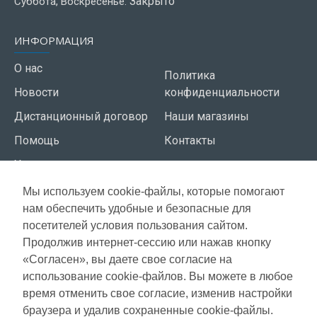
Закрыто
Суббота, Воскресенье:
ИНФОРМАЦИЯ
О нас
Политика
Новости
конфиденциальности
Дистанционный договор
Наши магазины
Помощь
Контакты
Условия использования
Мы используем cookie-файлы, которые помогают
СЕРВИС КЛИЕНТОВ
нам обеспечить удобные и безопасные для
Доставка
посетителей условия пользования сайтом.
Газета акций
Продолжив интернет-сессию или нажав кнопку
Оплата
Карта сайта
«Согласен», вы даете свое согласие на
Гарантия
использование cookie-файлов. Вы можете в любое
время отменить свое согласие, изменив настройки
браузера и удалив сохраненные cookie-файлы.