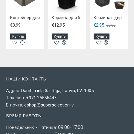
 EUROBOX, - 5л
Контейнер для хранения, KEEPER 15 л - серый
Корзина для белья 50 л
Корзина с деревянной ручкой, 3 цвета.
€3.99
€12.95
€2.95
€5.95
Купить
Купить
Купить
НАШИ КОНТАКТЫ
Адрес:
Dambja iela 3a, Rīga, Latvija, LV-1005
Телефон:
+371 25555447
Е-почта:
eshop@superselection.lv
ВРЕМЯ РАБОТЫ
09:00-17:00
Понедельник - Пятница: