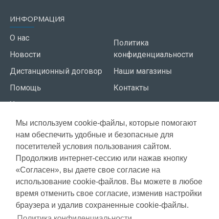
ИНФОРМАЦИЯ
О нас
Политика
Новости
конфиденциальности
Дистанционный договор
Наши магазины
Помощь
Контакты
Условия использования
Мы используем cookie-файлы, которые помогают
СЕРВИС КЛИЕНТОВ
нам обеспечить удобные и безопасные для
Доставка
посетителей условия пользования сайтом.
Газета акций
Продолжив интернет-сессию или нажав кнопку
Оплата
Карта сайта
«Согласен», вы даете свое согласие на
Гарантия
использование cookie-файлов. Вы можете в любое
время отменить свое согласие, изменив настройки
браузера и удалив сохраненные cookie-файлы.
Copyright © 2021, Super Selection, Все права защищены
Политика конфиденциальности