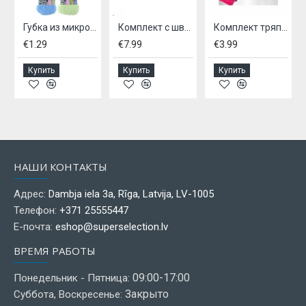
Губка из микрофибры 18х8х4см.
Комплект с шваброй
Комплект тряпочек из микрофибры, - 8 шт
€1.29
€7.99
€3.99
Купить
Купить
Купить
НАШИ КОНТАКТЫ
Адрес:
Dambja iela 3a, Rīga, Latvija, LV-1005
Телефон:
+371 25555447
Е-почта:
eshop@superselection.lv
ВРЕМЯ РАБОТЫ
09:00-17:00
Понедельник - Пятница:
Закрыто
Суббота, Воскресенье: