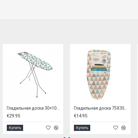
Гладильная доска 30×105 см
Гладильная доска 75X35x17см - для размещения на столешнице
€29.95
€14.95
Купить
Купить