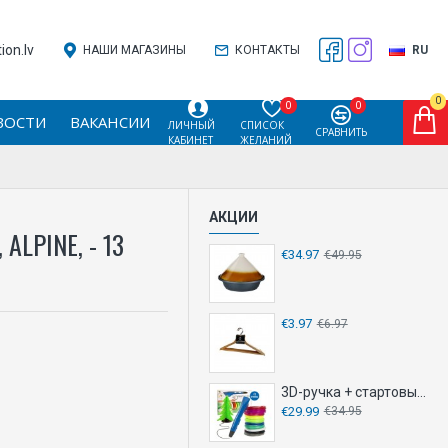
on.lv
НАШИ МАГАЗИНЫ
КОНТАКТЫ
RU
0
0
0
ВОСТИ
ВАКАНСИИ
ЛИЧНЫЙ
СПИСОК
СРАВНИТЬ
КАБИНЕТ
ЖЕЛАНИЙ
АКЦИИ
LPINE, - 13
€34.97
€49.95
€3.97
€6.97
3D-ручка + стартовый набор
€29.99
€34.95