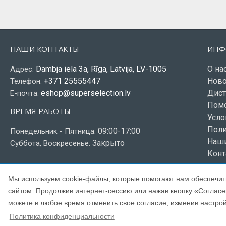
НАШИ КОНТАКТЫ
ИНФ
Dambja iela 3a, Rīga, Latvija, LV-1005
О на
Адрес:
+371 25555447
Ново
Телефон:
eshop@superselection.lv
Дист
Е-почта:
Пом
ВРЕМЯ РАБОТЫ
Усло
Поли
09:00-17:00
Понедельник - Пятница:
Наш
Закрыто
Суббота, Воскресенье:
Конт
Мы используем cookie-файлы, которые помогают нам обеспечит
сайтом. Продолжив интернет-сессию или нажав кнопку «Согласен
можете в любое время отменить свое согласие, изменив настро
Copyright © 2021, Super Selection, Все права защищены
Политика конфиденциальности