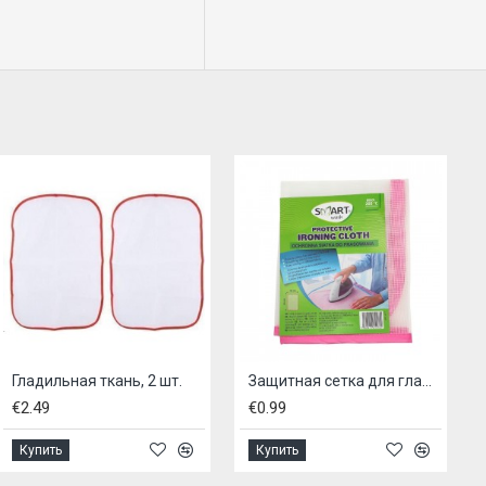
Гладильная ткань, 2 шт.
Защитная сетка для глажки тканей, SMART WASH
€2.49
€0.99
€1
Купить
Купить
К