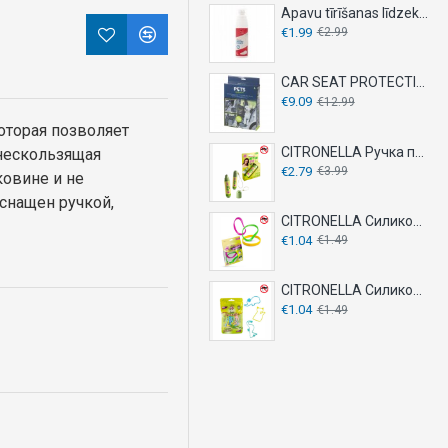
Apavu tīrīšanas līdzeklis 150ml
€1.99
€2.99
CAR SEAT PROTECTION COVER
€9.09
€12.99
оторая позволяет
CITRONELLA Ручка против укусов комаров 20мл
 нескользящая
€2.79
€3.99
ковине и не
снащен ручкой,
CITRONELLA Силиконовые браслеты 2 шт - против комаров
€1.04
€1.49
CITRONELLA Силиконовый браслет 10 шт - против комаров
€1.04
€1.49