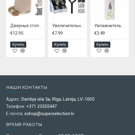
Дверные стопоры ЖИВОТНЫЕ - 3 вида
Увеличительное стекло со светодиодной подсветкой
Увлажнитель воздуха для радиаторов, керамический
€12.95
€7.99
€3.49
Купить
Купить
Купить
НАШИ КОНТАКТЫ
Адрес:
Dambja iela 3a, Rīga, Latvija, LV-1005
Телефон:
+371 25555447
Е-почта:
eshop@superselection.lv
ВРЕМЯ РАБОТЫ