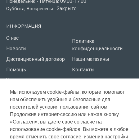
09:00-17:00
Понедельник - Пятница:
Закрыто
Суббота, Воскресенье:
ИНФОРМАЦИЯ
О нас
Политика
Новости
конфиденциальности
Дистанционный договор
Наши магазины
Помощь
Контакты
Условия использования
Мы используем cookie-файлы, которые помогают
СЕРВИС КЛИЕНТОВ
нам обеспечить удобные и безопасные для
Доставка
посетителей условия пользования сайтом.
Газета акций
Продолжив интернет-сессию или нажав кнопку
Оплата
Карта сайта
«Согласен», вы даете свое согласие на
Гарантия
использование cookie-файлов. Вы можете в любое
время отменить свое согласие, изменив настройки