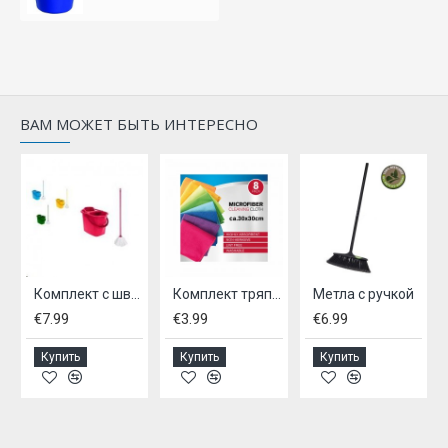
ВАМ МОЖЕТ БЫТЬ ИНТЕРЕСНО
8х4см.
Комплект с шваброй
Комплект тряпочек из микрофибры, - 8 шт
Метла с ручкой
€7.99
€3.99
€6.99
Купить
Купить
Купить