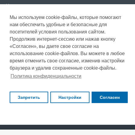
Условия использования
Мы используем cookie-файлы, которые помогают
СЕРВИС КЛИЕНТОВ
нам обеспечить удобные и безопасные для
Доставка
посетителей условия пользования сайтом.
Газета акций
Продолжив интернет-сессию или нажав кнопку
Оплата
Карта сайта
«Согласен», вы даете свое согласие на
Гарантия
использование cookie-файлов. Вы можете в любое
время отменить свое согласие, изменив настройки
браузера и удалив сохраненные cookie-файлы.
Copyright © 2021, Super Selection, Все права защищены
Политика конфиденциальности
Запретить
Настройки
Согласен