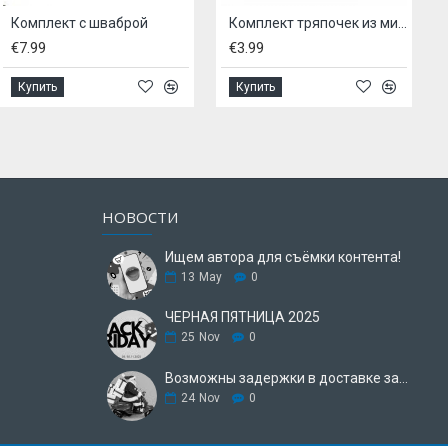
с шваброй
Комплект тряпочек из микрофибры, - 8 шт
Метла с руч
€3.99
€6.99
Купить
Купить
НОВОСТИ
Ищем автора для съёмки контента!
13
May
0
ЧЕРНАЯ ПЯТНИЦА 2025
25
Nov
0
Возможны задержки в доставке заказа.
24
Nov
0