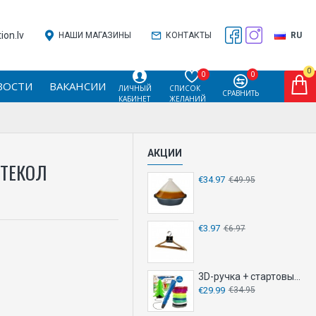
on.lv
НАШИ МАГАЗИНЫ
КОНТАКТЫ
RU
0
0
0
ВОСТИ
ВАКАНСИИ
ЛИЧНЫЙ
СПИСОК
СРАВНИТЬ
КАБИНЕТ
ЖЕЛАНИЙ
АКЦИИ
СТЕКОЛ
€34.97
€49.95
€3.97
€6.97
3D-ручка + стартовый набор
€29.99
€34.95