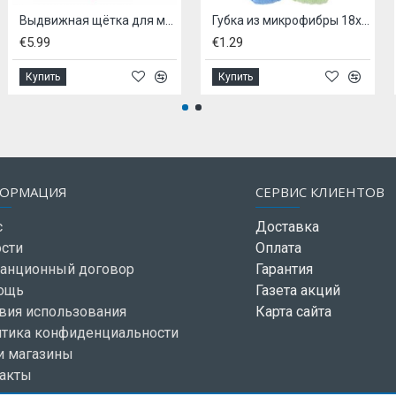
Выдвижная щётка для мытья окон, DIRT DEVIL
Губка из микрофибры 18х8х4см.
Комплект 
€1.29
€7.99
Купить
Купить
ОРМАЦИЯ
СЕРВИС КЛИЕНТОВ
с
Доставка
сти
Оплата
анционный договор
Гарантия
ощь
Газета акций
вия использования
Карта сайта
тика конфиденциальности
и магазины
акты