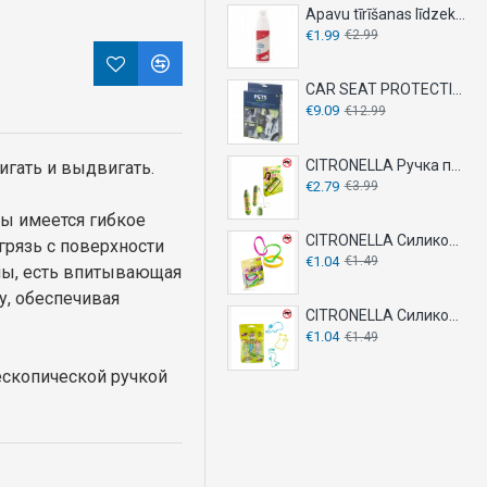
Apavu tīrīšanas līdzeklis 150ml
€1.99
€2.99
CAR SEAT PROTECTION COVER
€9.09
€12.99
CITRONELLA Ручка против укусов комаров 20мл
игать и выдвигать.
€2.79
€3.99
ны имеется гибкое
CITRONELLA Силиконовые браслеты 2 шт - против комаров
грязь с поверхности
€1.04
€1.49
оны, есть впитывающая
у, обеспечивая
CITRONELLA Силиконовый браслет 10 шт - против комаров
€1.04
€1.49
ескопической ручкой