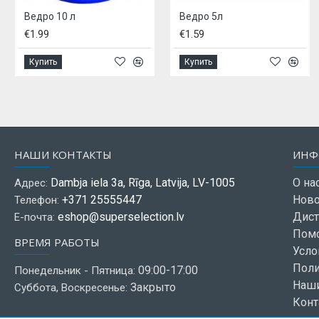
10 л
Ведро 5л
€1.59
€5.99
Купить
Купить
НАШИ КОНТАКТЫ
ИНФ
Dambja iela 3a, Rīga, Latvija, LV-1005
О на
Адрес:
+371 25555447
Ново
Телефон:
eshop@superselection.lv
Дист
Е-почта:
Пом
ВРЕМЯ РАБОТЫ
Усло
Поли
09:00-17:00
Понедельник - Пятница:
Наш
Закрыто
Суббота, Воскресенье:
Конт