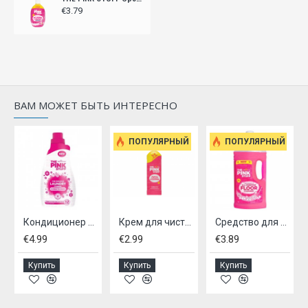
€3.79
ВАМ МОЖЕТ БЫТЬ ИНТЕРЕСНО
ПОПУЛЯРНЫЙ
ПОПУЛЯРНЫЙ
Кондиционер для белья THE PINK STUFF, - 960 мл
Крем для чистки THE PINK STUFF 500мл
Средство для мытья полов универсальное THE PINK STUFF 1л.
€4.99
€2.99
€3.89
Купить
Купить
Купить