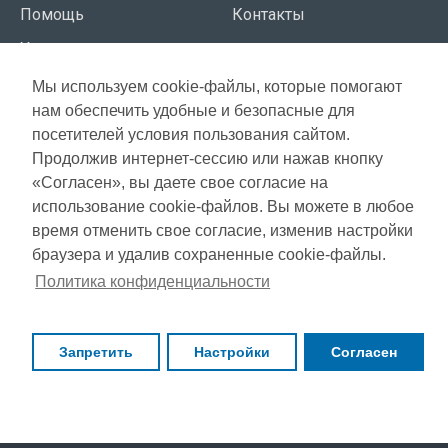
Помощь
Контакты
Условия использования
Мы используем cookie-файлы, которые помогают
СЕРВИС КЛИЕНТОВ
нам обеспечить удобные и безопасные для
Доставка
посетителей условия пользования сайтом.
Газета акций
Продолжив интернет-сессию или нажав кнопку
Оплата
Карта сайта
«Согласен», вы даете свое согласие на
Гарантия
использование cookie-файлов. Вы можете в любое
время отменить свое согласие, изменив настройки
браузера и удалив сохраненные cookie-файлы.
Copyright © 2021, Super Selection, Все права защищены
Политика конфиденциальности
Запретить
Настройки
Согласен