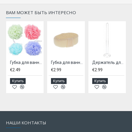
ВАМ МОЖЕТ БЫТЬ ИНТЕРЕСНО
т - для ванной
Губка для ванной
Губка для ванны, массажа, пилинга, купания, плетеная.
Держатель для туалетной бумаги
€2.49
€2.99
€2.99
Купить
Купить
Купить
НАШИ КОНТАКТЫ