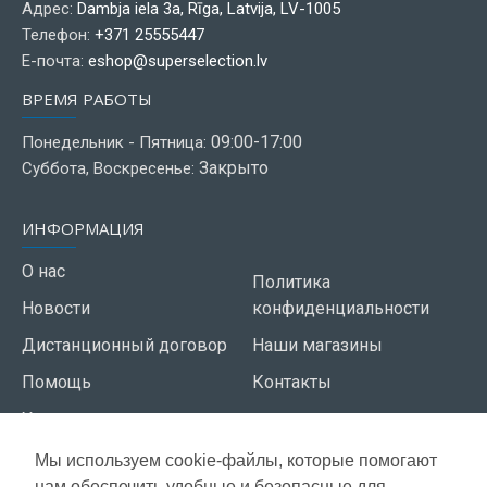
Адрес:
Dambja iela 3a, Rīga, Latvija, LV-1005
Телефон:
+371 25555447
Е-почта:
eshop@superselection.lv
ВРЕМЯ РАБОТЫ
09:00-17:00
Понедельник - Пятница:
Закрыто
Суббота, Воскресенье:
ИНФОРМАЦИЯ
О нас
Политика
Новости
конфиденциальности
Дистанционный договор
Наши магазины
Помощь
Контакты
Условия использования
Мы используем cookie-файлы, которые помогают
СЕРВИС КЛИЕНТОВ
нам обеспечить удобные и безопасные для