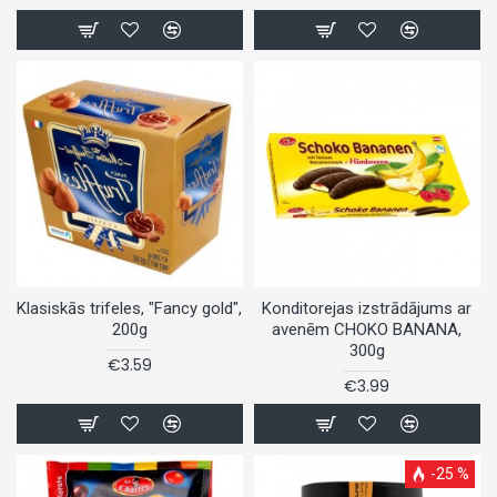
Klasiskās trifeles, "Fancy gold",
Konditorejas izstrādājums ar
200g
avenēm CHOKO BANANA,
300g
€3.59
€3.99
-25 %