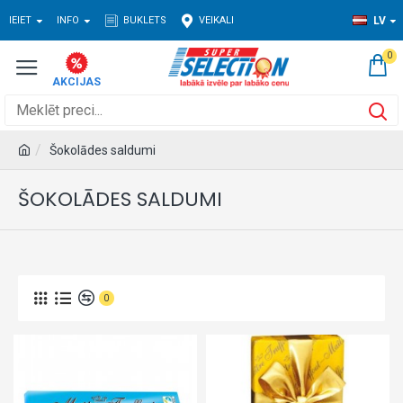
IEIET
INFO
BUKLETS
VEIKALI
LV
0
Šokolādes saldumi
ŠOKOLĀDES SALDUMI
0