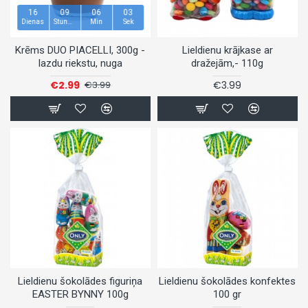
16
09
06
02
Dienas
Stundas
Min
Sek
Krēms DUO PIACELLI, 300g -
Lieldienu krājkase ar
lazdu riekstu, nuga
dražejām,- 110g
€2.99
€3.99
€3.99
Lieldienu šokolādes figuriņa
Lieldienu šokolādes konfektes
EASTER BYNNY 100g
100 gr