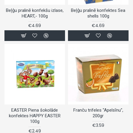
Beļģu pralinē konfekšu izlase,
Beļģu pralinē konfektes Sea
HEART,- 100g
shells 100g
€4.69
€4.69
EASTER Piena šokolāde
Franču trifeles ''Apelsīnu'',
konfektes HAPPY EASTER
200gr
100g
€3.59
€2.49