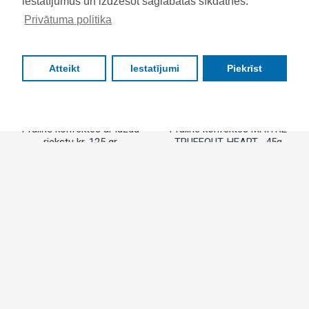
iestatījumus un izdzēšot saglabātās sīkdatnes.
Privātuma politika
Atteikt
Iestatījumi
Piekrīst
FILTRS
Pralinē konfektes ar lazdu
Praline konfektes MAITRE
riekstu kr. 125 gr
TRUFFOUT, HEART,- 45g
€2.39
€1.79