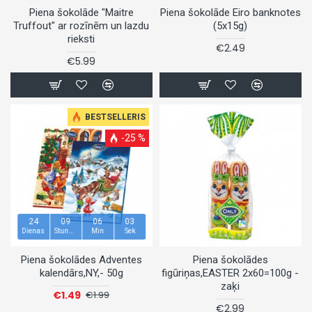
Piena šokolāde "Maitre
Piena šokolāde Eiro banknotes
Truffout" ar rozīnēm un lazdu
(5x15g)
rieksti
€2.49
€5.99
BESTSELLERIS
-25 %
24
09
06
02
Dienas
Stundas
Min
Sek
Piena šokolādes Adventes
Piena šokolādes
kalendārs,NY,- 50g
figūriņas,EASTER 2x60=100g -
zaķi
€1.49
€1.99
€2.99