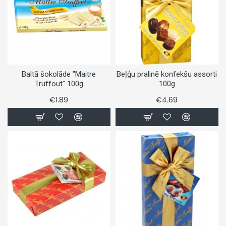
Baltā šokolāde "Maitre
Beļģu pralinē konfekšu assorti
Truffout" 100g
100g
€1.89
€4.69