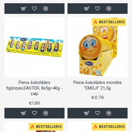
BESTSELLERIS
Piena šokolādes
Piena šokolādes monēta
figūriņas,EASTER, 8x5g=40g -
''EMOJI'' 21,5g
zaķi
€0.79
€1.99
BESTSELLERIS
BESTSELLERIS