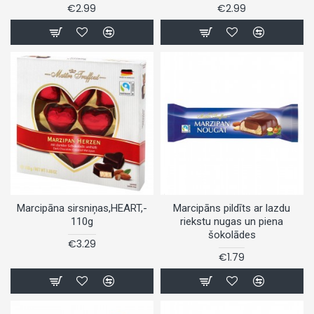
€2.99
€2.99
Marcipāna sirsniņas,HEART,-
Marcipāns pildīts ar lazdu
110g
riekstu nugas un piena
šokolādes
€3.29
€1.79