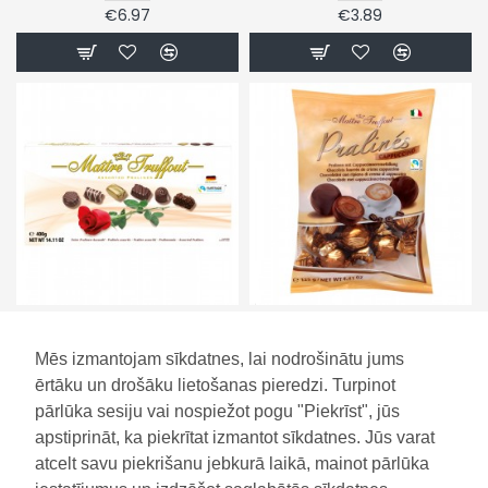
€6.97
€3.89
Pralinē izlase "Maitre Truffout"
Pralinē konfektes ar kapučīno
Rose 400 gr
pildījumu 125g
Mēs izmantojam sīkdatnes, lai nodrošinātu jums
€6.89
€2.39
ērtāku un drošāku lietošanas pieredzi. Turpinot
pārlūka sesiju vai nospiežot pogu "Piekrīst", jūs
apstiprināt, ka piekrītat izmantot sīkdatnes. Jūs varat
atcelt savu piekrišanu jebkurā laikā, mainot pārlūka