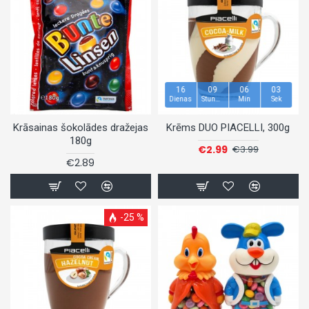
16
09
06
02
Dienas
Stundas
Min
Sek
Krāsainas šokolādes dražejas
Krēms DUO PIACELLI, 300g
180g
€2.99
€3.99
€2.89
-25 %