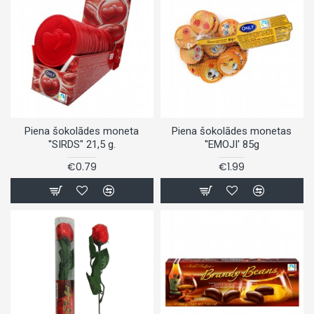
Piena šokolādes moneta
Piena šokolādes monetas
''SIRDS" 21,5 g.
''EMOJI' 85g
€0.79
€1.99