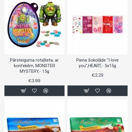
Pārsteiguma rotaļlieta, ar
Piena šokolāde ''I love
konfekēm, MONSTER
you'',HEART,- 5x15g
MYSTERY,- 15g
€2.29
€3.99