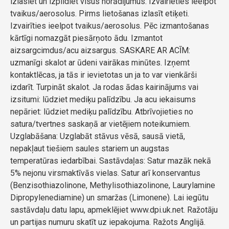
izlasiet un izpildiet visus norādījumus. Izvairieties ieelpot
tvaikus/aerosolus. Pirms lietošanas izlasīt etiķeti.
Izvairīties ieelpot tvaikus/aerosolus. Pēc izmantošanas
kārtīgi nomazgāt piesārņoto ādu. Izmantot
aizsargcimdus/acu aizsargus. SASKARE AR ACĪM:
uzmanīgi skalot ar ūdeni vairākas minūtes. Izņemt
kontaktlēcas, ja tās ir ievietotas un ja to var vienkārši
izdarīt. Turpināt skalot. Ja rodas ādas kairinājums vai
izsitumi: lūdziet mediķu palīdzību. Ja acu iekaisums
nepāriet: lūdziet mediķu palīdzību. Atbrīvojieties no
satura/tvertnes saskaņā ar vietējiem noteikumiem.
Uzglabāšana: Uzglabāt stāvus vēsā, sausā vietā,
nepakļaut tiešiem saules stariem un augstas
temperatūras iedarbībai. Sastāvdaļas: Satur mazāk nekā
5% nejonu virsmaktīvās vielas. Satur arī konservantus
(Benzisothiazolinone, Methylisothiazolinone, Laurylamine
Dipropylenediamine) un smaržas (Limonene). Lai iegūtu
sastāvdaļu datu lapu, apmeklējiet www.dpi.uk.net. Ražotāju
un partijas numuru skatīt uz iepakojuma. Ražots Anglijā.