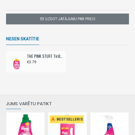
UZDOT JATĀJUMU PAR PRECI
NESEN SKATĪTIE
THE PINK STUFF Tīrīšanas līdzeklis grīdām 750ml - izspiežams
€3.79
JUMS VARĒTU PATIKT
BESTSELLERIS