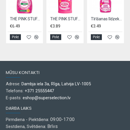
THE PINK STUFF šķidrais veļas mazgāšanas līdzeklis BIO 960ml
THE PINK STUFF universāls tīrīšanas līdzeklis grīdām 1L
Tīrīšanas līdzeklis paklājiem un mīkstajām mēbelēm, THE PINK STUFF,- 500ml
€6.49
€3.89
€3.49
Pirkt
Pirkt
Pirkt
MŪSU KONTAKTI
Adrese:
Dambja iela 3a, Rīga, Latvija LV-1005
Telefons:
+371 25555447
E-pasts:
eshop@superselection.lv
DARBA LAIKS
09:00-17:00
Pirmdiena - Piektdiena:
Brīvs
Sestdiena, Svētdiena: