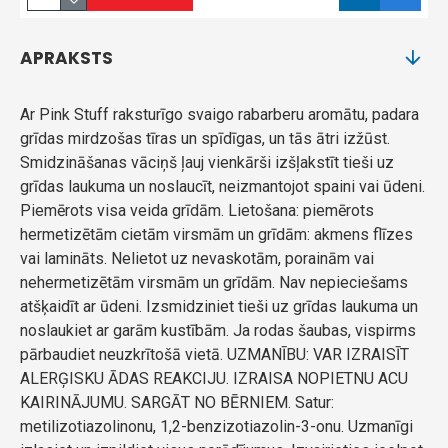
APRAKSTS
Ar Pink Stuff raksturīgo svaigo rabarberu aromātu, padara
grīdas mirdzošas tīras un spīdīgas, un tās ātri izžūst.
Smidzināšanas vāciņš ļauj vienkārši izšļakstīt tieši uz
grīdas laukuma un noslaucīt, neizmantojot spaini vai ūdeni.
Piemērots visa veida grīdām. Lietošana: piemērots
hermetizētām cietām virsmām un grīdām: akmens flīzes
vai lamināts. Nelietot uz nevaskotām, porainām vai
nehermetizētām virsmām un grīdām. Nav nepieciešams
atšķaidīt ar ūdeni. Izsmidziniet tieši uz grīdas laukuma un
noslaukiet ar garām kustībām. Ja rodas šaubas, vispirms
pārbaudiet neuzkrītošā vietā. UZMANĪBU: VAR IZRAISĪT
ALERĢISKU ĀDAS REAKCIJU. IZRAISA NOPIETNU ACU
KAIRINĀJUMU. SARGĀT NO BĒRNIEM. Satur:
metilizotiazolinonu, 1,2-benzizotiazolin-3-onu. Uzmanīgi