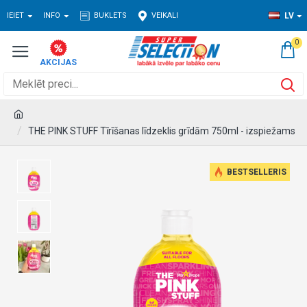
IEIET
INFO
BUKLETS
VEIKALI
LV
0
THE PINK STUFF Tīrīšanas līdzeklis grīdām 750ml - izspiežams
BESTSELLERIS