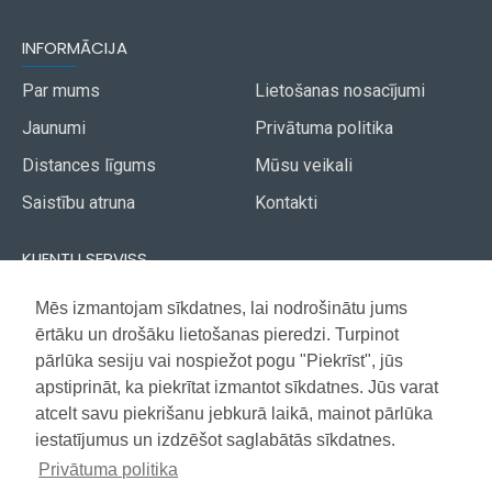
INFORMĀCIJA
Par mums
Lietošanas nosacījumi
Jaunumi
Privātuma politika
Distances līgums
Mūsu veikali
Saistību atruna
Kontakti
KLIENTU SERVISS
Piegāde
Mēs izmantojam sīkdatnes, lai nodrošinātu jums
Akcijas avīze
ērtāku un drošāku lietošanas pieredzi. Turpinot
Apmaksa
Vietnes karte
pārlūka sesiju vai nospiežot pogu "Piekrīst", jūs
Garantija
apstiprināt, ka piekrītat izmantot sīkdatnes. Jūs varat
atcelt savu piekrišanu jebkurā laikā, mainot pārlūka
iestatījumus un izdzēšot saglabātās sīkdatnes.
Copyright © 2021, Super Selection, Visas tiesības aizsargātas
Privātuma politika