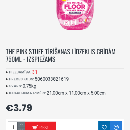
THE PINK STUFF TĪRĪŠANAS LĪDZEKLIS GRĪDĀM
750ML - IZSPIEŽAMS
31
PIEEJAMĪBA:
5060033821619
PRECES KODS:
0.75kg
SVARS:
21.00cm x 11.00cm x 5.00cm
IEPAKOJUMA IZMĒRI:
€3.79
PIRKT