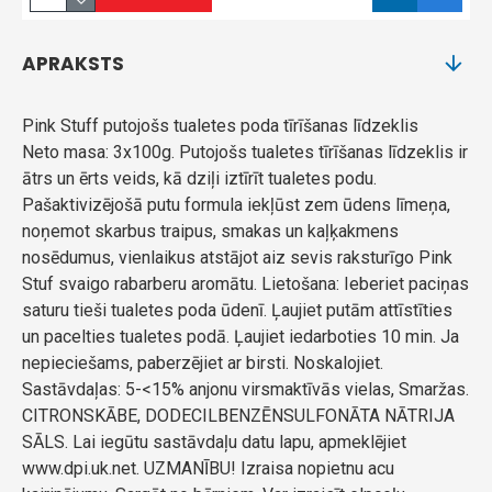
APRAKSTS
Pink Stuff putojošs tualetes poda tīrīšanas līdzeklis
Neto masa: 3x100g. Putojošs tualetes tīrīšanas līdzeklis ir
ātrs un ērts veids, kā dziļi iztīrīt tualetes podu.
Pašaktivizējošā putu formula iekļūst zem ūdens līmeņa,
noņemot skarbus traipus, smakas un kaļķakmens
nosēdumus, vienlaikus atstājot aiz sevis raksturīgo Pink
Stuf svaigo rabarberu aromātu. Lietošana: Ieberiet paciņas
saturu tieši tualetes poda ūdenī. Ļaujiet putām attīstīties
un pacelties tualetes podā. Ļaujiet iedarboties 10 min. Ja
nepieciešams, paberzējiet ar birsti. Noskalojiet.
Sastāvdaļas: 5-<15% anjonu virsmaktīvās vielas, Smaržas.
CITRONSKĀBE, DODECILBENZĒNSULFONĀTA NĀTRIJA
SĀLS. Lai iegūtu sastāvdaļu datu lapu, apmeklējiet
www.dpi.uk.net. UZMANĪBU! Izraisa nopietnu acu