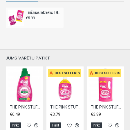
Tīrīšanas līdzeklis THE PINK STUFF 3x100g - tualetes putas
€5.99
JUMS VARĒTU PATIKT
BESTSELLERIS
BESTSELLERIS
THE PINK STUFF šķidrais veļas mazgāšanas līdzeklis BIO 960ml
THE PINK STUFF Tīrīšanas līdzeklis grīdām 750ml - izspiežams
THE PINK STUFF universāls tīrīšanas līdzeklis grīdām 1L
€6.49
€3.79
€3.89
Pirkt
Pirkt
Pirkt