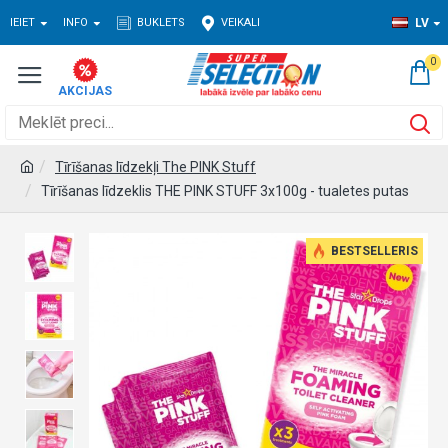
IEIET
INFO
BUKLETS
VEIKALI
LV
0
Tīrīšanas līdzekļi The PINK Stuff
Tīrīšanas līdzeklis THE PINK STUFF 3x100g - tualetes putas
BESTSELLERIS