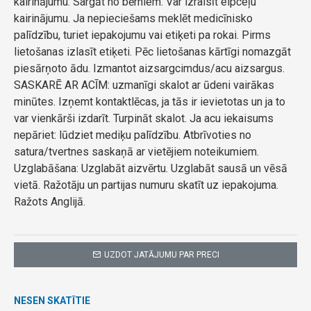
kairinājumu. Sargāt no bērniem. Var izraisīt elpceļu
kairinājumu. Ja nepieciešams meklēt medicīnisko
palīdzību, turiet iepakojumu vai etiķeti pa rokai. Pirms
lietošanas izlasīt etiķeti. Pēc lietošanas kārtīgi nomazgāt
piesārņoto ādu. Izmantot aizsargcimdus/acu aizsargus.
SASKARĒ AR ACĪM: uzmanīgi skalot ar ūdeni vairākas
minūtes. Izņemt kontaktlēcas, ja tās ir ievietotas un ja to
var vienkārši izdarīt. Turpināt skalot. Ja acu iekaisums
nepāriet: lūdziet mediķu palīdzību. Atbrīvoties no
satura/tvertnes saskaņā ar vietējiem noteikumiem.
Uzglabāšana: Uzglabāt aizvērtu. Uzglabāt sausā un vēsā
vietā. Ražotāju un partijas numuru skatīt uz iepakojuma.
Ražots Anglijā.
UZDOT JATĀJUMU PAR PRECI
NESEN SKATĪTIE