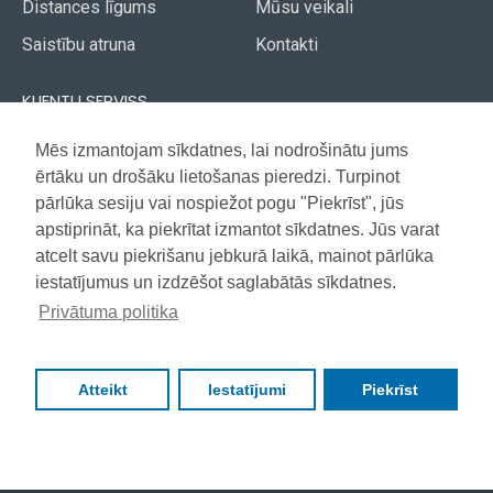
Distances līgums
Mūsu veikali
Saistību atruna
Kontakti
KLIENTU SERVISS
Piegāde
Mēs izmantojam sīkdatnes, lai nodrošinātu jums
Akcijas avīze
ērtāku un drošāku lietošanas pieredzi. Turpinot
Apmaksa
Vietnes karte
pārlūka sesiju vai nospiežot pogu "Piekrīst", jūs
Garantija
apstiprināt, ka piekrītat izmantot sīkdatnes. Jūs varat
atcelt savu piekrišanu jebkurā laikā, mainot pārlūka
iestatījumus un izdzēšot saglabātās sīkdatnes.
Copyright © 2021, Super Selection, Visas tiesības aizsargātas
Privātuma politika
Atteikt
Iestatījumi
Piekrīst