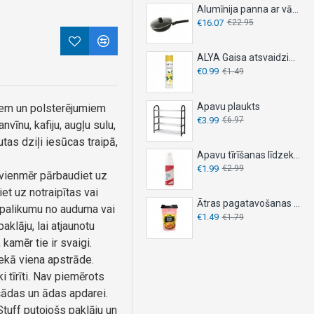
Alumīnija panna ar vāku, DESKI, - Ø 26 cm
€16.07
€22.95
ALYA Gaisa atsvaidzinātājs 300ml - LEMON
€0.99
€1.49
Apavu plaukts
jiem un polsterējumiem
€3.99
€6.97
īnu, kafiju, augļu sulu,
as dziļi iesūcas traipā,
Apavu tīrīšanas līdzeklis 150ml
€1.99
€2.99
 vienmēr pārbaudiet uz
et uz notraipītas vai
Ātras pagatavošanas nūdeles OYAKATA 92g – KIMCHI
ārpalikumu no auduma vai
€1.49
€1.79
aklāju, lai atjaunotu
kamēr tie ir svaigi.
ekā viena apstrāde.
 tīrīti. Nav piemērots
šādas un ādas apdarei.
Stuff putojošs paklāju un