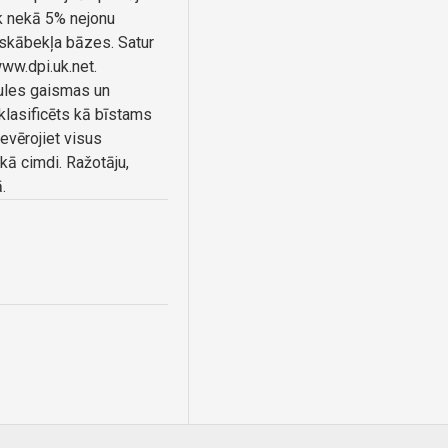
āk nekā 5% nejonu
z skābekļa bāzes. Satur
ww.dpi.uk.net.
ules gaismas un
klasificēts kā bīstams
vērojiet visus
lkā cimdi. Ražotāju,
.