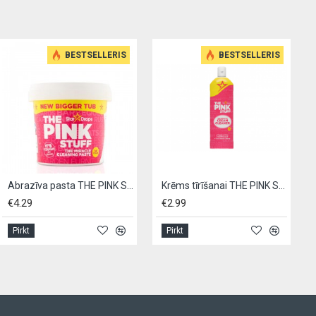
BESTSELLERIS
BESTSELLERIS
Abrazīva pasta THE PINK STUFF 850g - universāla
Krēms tīrīšanai THE PINK STUFF 500ml
29
€2.99
€3.99
t
Pirkt
Pirkt