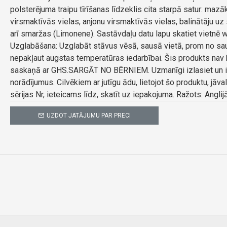
polsterējuma traipu tīrīšanas līdzeklis cita starpā satur: maz
virsmaktīvās vielas, anjonu virsmaktīvās vielas, balinātāju u
arī smaržas (Limonene). Sastāvdaļu datu lapu skatiet vietnē w
Uzglabāšana: Uzglabāt stāvus vēsā, sausā vietā, prom no sa
nepakļaut augstas temperatūras iedarbībai. Šis produkts nav 
saskaņā ar GHS.SARGĀT NO BĒRNIEM. Uzmanīgi izlasiet un ie
norādījumus. Cilvēkiem ar jutīgu ādu, lietojot šo produktu, jāva
sērijas Nr, ieteicams līdz, skatīt uz iepakojuma. Ražots: Anglijā
UZDOT JATĀJUMU PAR PRECI