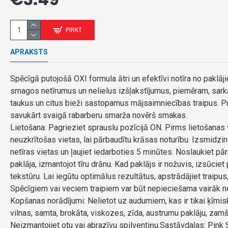
PIRKT
APRAKSTS
Spēcīgā putojošā OXI formula ātri un efektīvi notīra no paklā
smagos netīrumus un nelielus izšļakstījumus, piemēram, sarkanv
taukus un citus bieži sastopamus mājsaimniecības traipus. Put
savukārt svaigā rabarberu smarža novērš smakas.
Lietošana: Pagrieziet sprauslu pozīcijā ON. Pirms lietošanas
neuzkrītošas vietas, lai pārbaudītu krāsas noturību. Izsmidzini
netīras vietas un ļaujiet iedarboties 5 minūtes. Noslaukiet p
paklāja, izmantojot tīru drānu. Kad paklājs ir nožuvis, izsūciet p
tekstūru. Lai iegūtu optimālus rezultātus, apstrādājiet traipus, 
Spēcīgiem vai veciem traipiem var būt nepieciešama vairāk n
Kopšanas norādījumi: Nelietot uz audumiem, kas ir tikai ķīmiski
vilnas, samta, brokāta, viskozes, zīda, austrumu paklāju, zam
Neizmantojiet otu vai abrazīvu spilventiņu.Sastāvdaļas: Pink 