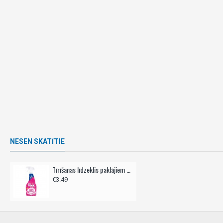
NESEN SKATĪTIE
Tīrīšanas līdzeklis paklājiem un mīkstajām mēbelēm, THE PINK STUFF,- 500ml
€3.49