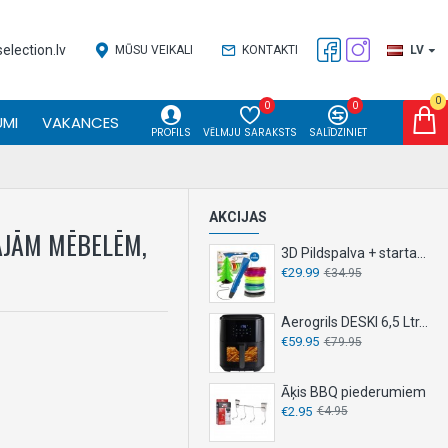
lection.lv
MŪSU VEIKALI
KONTAKTI
LV
0
0
0
MI
VAKANCES
PROFILS
VĒLMJU SARAKSTS
SALĪDZINIET
AKCIJAS
TAJĀM MĒBELĒM,
3D Pildspalva + starta komplekts
€29.99
€34.95
Aerogrils DESKI 6,5 Ltr. 1500 W
€59.95
€79.95
Āķis BBQ piederumiem
€2.95
€4.95