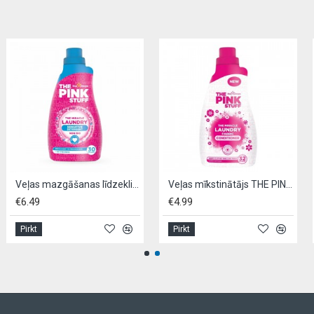
Veļas mazgāšanas līdzeklis, THE PINK STUFF NON BIO- 960ml
Veļas mīkstinātājs THE PINK STUFF,- 960ml
.49
€4.99
€4.
irkt
Pirkt
Pirk