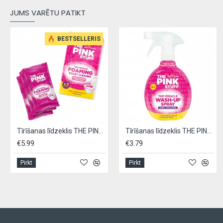
JUMS VARĒTU PATIKT
BESTSELLERIS
Tīrīšanas līdzeklis THE PINK STUFF 3x100g - tualetes putas
Tīrīšanas līdzeklis THE PINK STUFF 750ml - universāls
€5.99
€3.79
€6
Pirkt
Pirkt
P