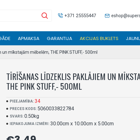
+371 25555447
eshop@superse
GĀDE
APMAKSA
GARANTIJA
AKCIJAS BUKLETS
JAUNU
iem un mīkstajām mēbelēm, THE PINK STUFF,- 500ml
TĪRĪŠANAS LĪDZEKLIS PAKLĀJIEM UN MĪKS
THE PINK STUFF,- 500ML
34
PIEEJAMĪBA:
5060033822784
PRECES KODS:
0.50kg
SVARS:
30.00cm x 10.00cm x 5.00cm
IEPAKOJUMA IZMĒRI:
€3.49