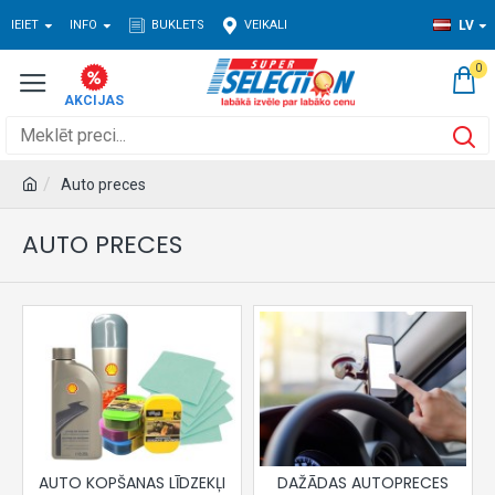
IEIET
INFO
BUKLETS
VEIKALI
LV
0
Auto preces
AUTO PRECES
AUTO KOPŠANAS LĪDZEKĻI
DAŽĀDAS AUTOPRECES