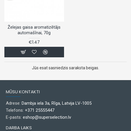
Želejas gaisa aromatizētājs
automašīnai, 70g
€1.47
Jūs esat sasniedzis saraksta beigas.
MŪSU KONTAKTI
Adrese:
Dambja iela 3a, Rīga, Latvija LV-1005
Telefons:
+371 25555447
E-pasts:
eshop@superselection.lv
DARBA LAIKS