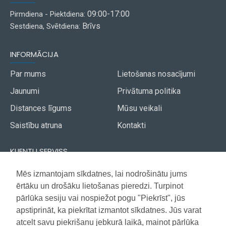
09:00-17:00
Pirmdiena - Piektdiena:
Brīvs
Sestdiena, Svētdiena:
INFORMĀCIJA
Par mums
Lietošanas nosacījumi
Jaunumi
Privātuma politika
Distances līgums
Mūsu veikali
Saistību atruna
Kontakti
KLIENTU SERVISS
Piegāde
Mēs izmantojam sīkdatnes, lai nodrošinātu jums
Akcijas avīze
ērtāku un drošāku lietošanas pieredzi. Turpinot
Apmaksa
Vietnes karte
pārlūka sesiju vai nospiežot pogu "Piekrīst", jūs
Garantija
apstiprināt, ka piekrītat izmantot sīkdatnes. Jūs varat
atcelt savu piekrišanu jebkurā laikā, mainot pārlūka