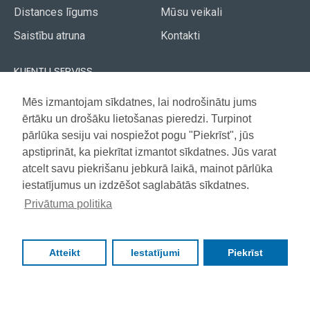
Distances līgums
Mūsu veikali
Saistību atruna
Kontakti
KLIENTU SERVISS
Piegāde
Mēs izmantojam sīkdatnes, lai nodrošinātu jums
Akcijas avīze
ērtāku un drošāku lietošanas pieredzi. Turpinot
Apmaksa
Vietnes karte
pārlūka sesiju vai nospiežot pogu "Piekrīst", jūs
Garantija
apstiprināt, ka piekrītat izmantot sīkdatnes. Jūs varat
atcelt savu piekrišanu jebkurā laikā, mainot pārlūka
iestatījumus un izdzēšot saglabātās sīkdatnes.
Copyright © 2021, Super Selection, Visas tiesības aizsargātas
Privātuma politika
Atteikt
Iestatījumi
Piekrīst