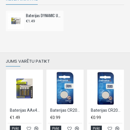
Baterijas DYNAMIC ULTRA R03 AAA, 4 gab
€1.49
JUMS VARĒTU PATIKT
Baterijas AAx4gab DYNAMIC Ultra
Baterijas CR2016-1BBx1gab UNIROSS
Baterijas CR2025-1BBx1gab UNIROSS
€1.49
€0.99
€0.99
Pirkt
Pirkt
Pirkt