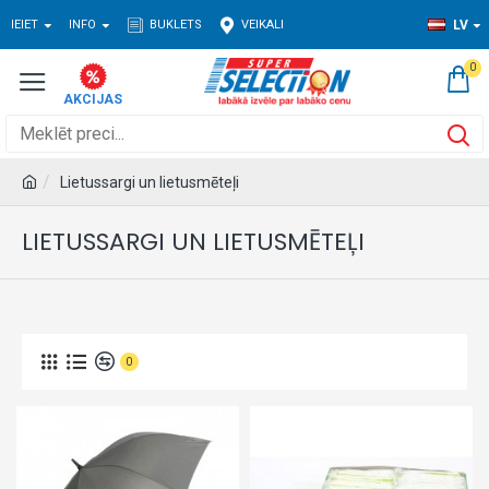
IEIET
INFO
BUKLETS
VEIKALI
LV
0
Lietussargi un lietusmēteļi
LIETUSSARGI UN LIETUSMĒTEĻI
0