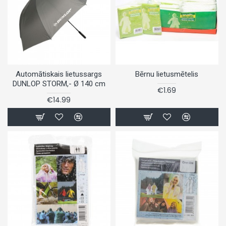
Automātiskais lietussargs
Bērnu lietusmētelis
DUNLOP STORM,- Ø 140 cm
€1.69
€14.99