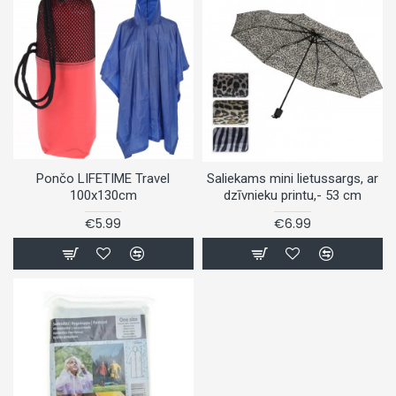
Pončo LIFETIME Travel
Saliekams mini lietussargs, ar
100x130cm
dzīvnieku printu,- 53 cm
€5.99
€6.99