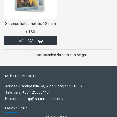
Sieviešu lietusmētelis 125 cm
€1.69
Jūs esat sasniedzis saraksta beigas.
MŪSU KONTAKTI
Adrese:
Dambja iela 3a, Rīga, Latvija LV-1005
Telefons:
+371 25555447
E-pasts:
eshop@superselection.lv
DARBA LAIKS