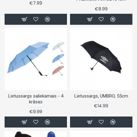
€7.99
€8.99
Lietussargs saliekamais - 4
Lietussargs, UMBRO, 55cm
krāsas
€14.99
€9.99