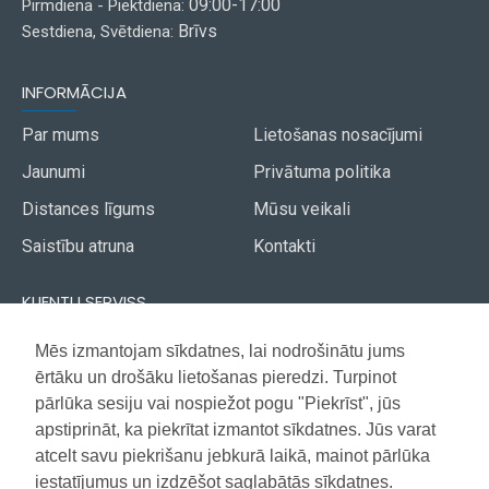
09:00-17:00
Pirmdiena - Piektdiena:
Brīvs
Sestdiena, Svētdiena:
INFORMĀCIJA
Par mums
Lietošanas nosacījumi
Jaunumi
Privātuma politika
Distances līgums
Mūsu veikali
Saistību atruna
Kontakti
KLIENTU SERVISS
Piegāde
Mēs izmantojam sīkdatnes, lai nodrošinātu jums
Akcijas avīze
ērtāku un drošāku lietošanas pieredzi. Turpinot
Apmaksa
Vietnes karte
pārlūka sesiju vai nospiežot pogu "Piekrīst", jūs
Garantija
apstiprināt, ka piekrītat izmantot sīkdatnes. Jūs varat
atcelt savu piekrišanu jebkurā laikā, mainot pārlūka
iestatījumus un izdzēšot saglabātās sīkdatnes.