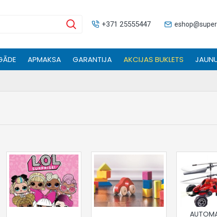
+371 25555447
eshop@supers
GĀDE
APMAKSA
GARANTIJA
AKCIJAS BUKLETS
JAUNU
AUTOMA