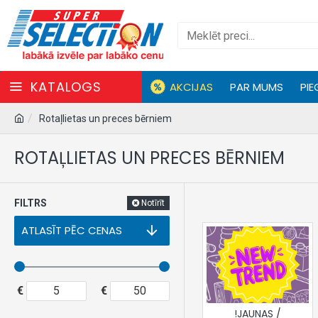
KATALOGS
AKCIJAS
PAR MUMS
PIE
Rotaļlietas un preces bērniem
ROTAĻLIETAS UN PRECES BĒRNIEM
FILTRS
Notīrīt
ATLASĪT PĒC CENAS
€
€
!JAUNAS /