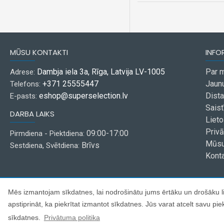
MŪSU KONTAKTI
INFO
Dambja iela 3a, Rīga, Latvija LV-1005
Par 
Adrese:
+371 25555447
Jaun
Telefons:
eshop@superselection.lv
Dist
E-pasts:
Saist
DARBA LAIKS
Liet
Privā
09:00-17:00
Pirmdiena - Piektdiena:
Mūsu
Brīvs
Sestdiena, Svētdiena:
Konta
Mēs izmantojam sīkdatnes, lai nodrošinātu jums ērtāku un drošāku lie
apstiprināt, ka piekrītat izmantot sīkdatnes. Jūs varat atcelt savu p
Copyright © 2021, Super Selection, Visas tiesības aizsargātas
sīkdatnes.
Privātuma politika