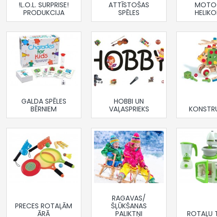
!L.O.L. SURPRISE!
ATTĪSTOŠAS
MOTOC
PRODUKCIJA
SPĒLES
HELIKO
GALDA SPĒLES
HOBBI UN
BĒRNIEM
VAĻASPRIEKS
KONSTR
RAGAVAS/
PRECES ROTAĻĀM
ŠĻŪKŠANAS
ĀRĀ
PALIKTŅI
ROTAĻU 