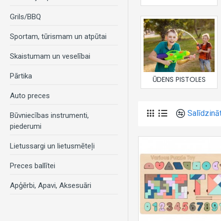
Grils/BBQ
Sportam, tūrismam un atpūtai
Skaistumam un veselībai
Pārtika
ŪDENS PISTOLES
Auto preces
Salīdzinā
Būvniecības instrumenti,
piederumi
Lietussargi un lietusmēteļi
Preces ballītei
Apģērbi, Apavi, Aksesuāri