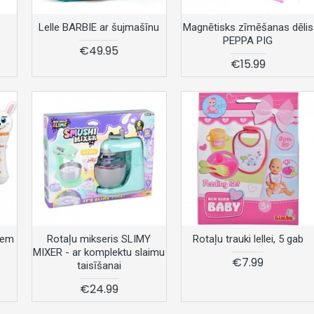
Lelle BARBIE ar šujmašīnu
Magnētisks zīmēšanas dēlis
PEPPA PIG
€49.95
€15.99
iem
Rotaļu mikseris SLIMY
Rotaļu trauki lellei, 5 gab
MIXER - ar komplektu slaimu
€7.99
taisīšanai
€24.99