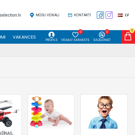
election.lv
MŪSU VEIKALI
KONTAKTI
LV
0
0
0
MI
VAKANCES
PROFILS
VĒLMJU SARAKSTS
SALĪDZINIET
ŠĪNAS,