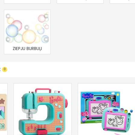
ZIEPJU BURBUĻI
t
0