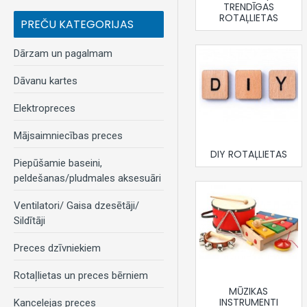
TRENDĪGAS
ROTAĻLIETAS
PREČU KATEGORIJAS
Dārzam un pagalmam
Dāvanu kartes
Elektropreces
Mājsaimniecības preces
DIY ROTAĻLIETAS
Piepūšamie baseini,
peldešanas/pludmales aksesuāri
Ventilatori/ Gaisa dzesētāji/
Sildītāji
Preces dzīvniekiem
Rotaļlietas un preces bērniem
MŪZIKAS
INSTRUMENTI
Kancelejas preces