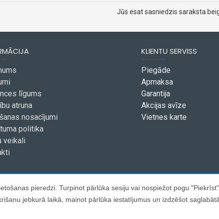
Jūs esat sasniedzis saraksta bei
RMĀCIJA
KLIENTU SERVISS
mums
Piegāde
umi
Apmaksa
ances līgums
Garantija
ību atruna
Akcijas avīze
ošanas nosacījumi
Vietnes karte
tuma politika
 veikali
kti
tošanas pieredzi. Turpinot pārlūka sesiju vai nospiežot pogu "Piekrīst"
iekrišanu jebkurā laikā, mainot pārlūka iestatījumus un izdzēšot saglabāt