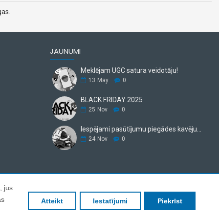
gas.
JAUNUMI
Meklējam UGC satura veidotāju!
13
May
0
BLACK FRIDAY 2025
25
Nov
0
Iespējami pasūtījumu piegādes kavējumi.
24
Nov
0
, jūs
ās
Atteikt
Iestatījumi
Piekrīst