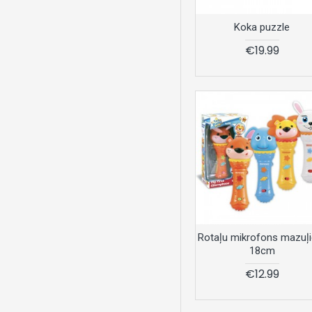
Koka puzzle
€19.99
Rotaļu mikrofons mazuļ
18cm
€12.99