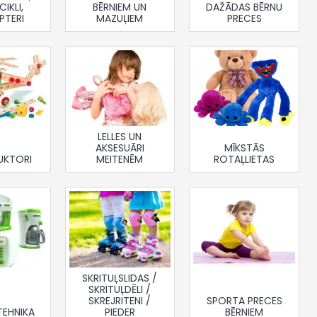
IKLI,
BĒRNIEM UN
DAŽĀDAS BĒRNU
PTERI
MAZUĻIEM
PRECES
LELLES UN
AKSESUĀRI
MĪKSTĀS
UKTORI
MEITENĒM
ROTAĻLIETAS
SKRITUĻSLIDAS /
SKRITUĻDĒLI /
SKREJRITENI /
SPORTA PRECES
TEHNIKA
PIEDER
BĒRNIEM