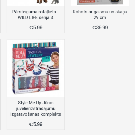
Pārsteiguma rotaļlieta -
Robots ar gaismu un skaņu
WILD LIFE serija 3.
29 cm
€5.99
€39.99
Style Me Up Jūras
juvelierizstrādājumu
izgatavošanas komplekts
€5.99