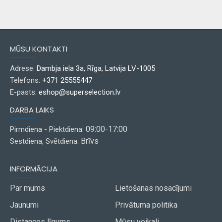
MŪSU KONTAKTI
Adrese:
Dambja iela 3a, Rīga, Latvija LV-1005
Telefons:
+371 25555447
E-pasts:
eshop@superselection.lv
DARBA LAIKS
09:00-17:00
Pirmdiena - Piektdiena:
Brīvs
Sestdiena, Svētdiena:
INFORMĀCIJA
Par mums
Lietošanas nosacījumi
Jaunumi
Privātuma politika
Distances līgums
Mūsu veikali