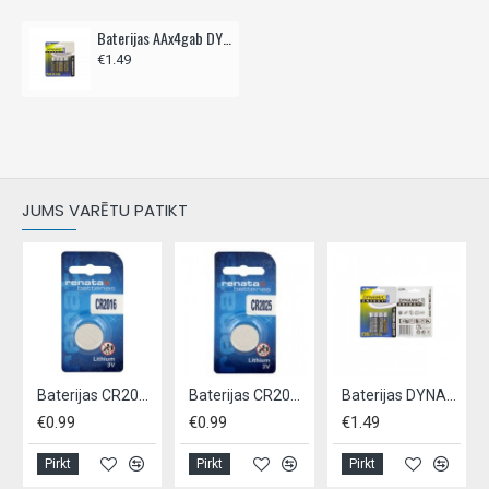
Baterijas AAx4gab DYNAMIC Ultra
€1.49
JUMS VARĒTU PATIKT
Baterijas CR2016-1BBx1gab UNIROSS
Baterijas CR2025-1BBx1gab UNIROSS
Baterijas DYNAMIC ULTRA R03 AAA, 4 gab
€0.99
€0.99
€1.49
Pirkt
Pirkt
Pirkt