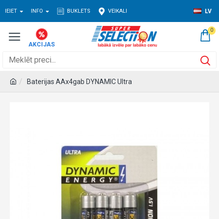
IEIET
INFO
BUKLETS
VEIKALI
LV
0
Baterijas AAx4gab DYNAMIC Ultra