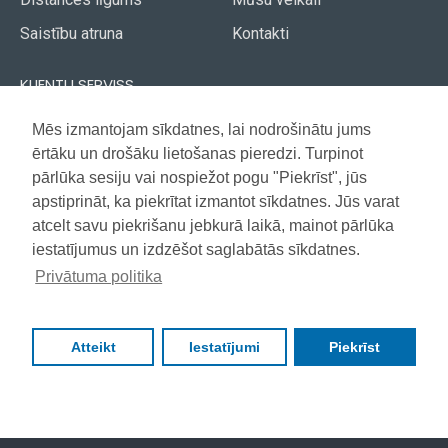
Saistību atruna
Kontakti
KLIENTU SERVISS
Piegāde
Mēs izmantojam sīkdatnes, lai nodrošinātu jums
Akcijas avīze
ērtāku un drošāku lietošanas pieredzi. Turpinot
Apmaksa
Vietnes karte
pārlūka sesiju vai nospiežot pogu "Piekrīst", jūs
Garantija
apstiprināt, ka piekrītat izmantot sīkdatnes. Jūs varat
atcelt savu piekrišanu jebkurā laikā, mainot pārlūka
iestatījumus un izdzēšot saglabātās sīkdatnes.
Copyright © 2021, Super Selection, Visas tiesības aizsargātas
Privātuma politika
Atteikt
Iestatījumi
Piekrīst