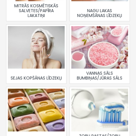
MITRĀS KOSMĒTISKĀS
SALVETES/PAPĪRA
NAGU LAKAS
LAKATIŅI
NOŅEMŠĀNAS LĪDZEKĻI
VANNAS SĀLS
SEJAS KOPŠĀNAS LĪDZEKĻI
BUMBIŅAS/JŪRAS SĀLS
ZOBU PASTAS/ZOBU