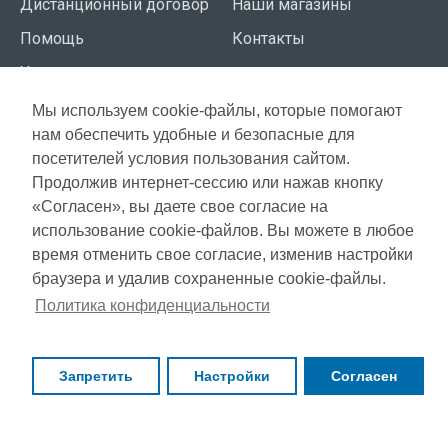
Дистанционный договор
Наши магазины
Помощь
Контакты
Условия использования
Мы используем cookie-файлы, которые помогают
СЕРВИС КЛИЕНТОВ
нам обеспечить удобные и безопасные для
Доставка
посетителей условия пользования сайтом.
Газета акций
Продолжив интернет-сессию или нажав кнопку
Оплата
Карта сайта
«Согласен», вы даете свое согласие на
Гарантия
использование cookie-файлов. Вы можете в любое
время отменить свое согласие, изменив настройки
браузера и удалив сохраненные cookie-файлы.
Copyright © 2021, Super Selection, Все права защищены
Политика конфиденциальности
Запретить
Настройки
Согласен
ФИЛЬТР