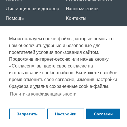
Дистанционный договор
Наши магазины
Помощь
Контакты
Условия использования
Мы используем cookie-файлы, которые помогают
СЕРВИС КЛИЕНТОВ
нам обеспечить удобные и безопасные для
Доставка
посетителей условия пользования сайтом.
Газета акций
Продолжив интернет-сессию или нажав кнопку
Оплата
Карта сайта
«Согласен», вы даете свое согласие на
Гарантия
использование cookie-файлов. Вы можете в любое
время отменить свое согласие, изменив настройки
браузера и удалив сохраненные cookie-файлы.
Copyright © 2021, Super Selection, Все права защищены
Политика конфиденциальности
Запретить
Настройки
Согласен