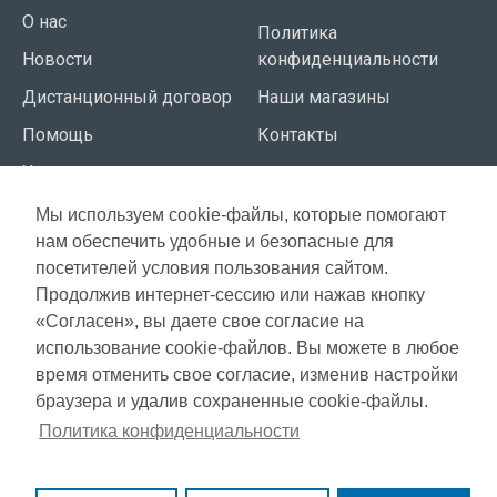
О нас
Политика
Новости
конфиденциальности
Дистанционный договор
Наши магазины
Помощь
Контакты
Условия использования
Мы используем cookie-файлы, которые помогают
СЕРВИС КЛИЕНТОВ
нам обеспечить удобные и безопасные для
Доставка
посетителей условия пользования сайтом.
Газета акций
Продолжив интернет-сессию или нажав кнопку
Оплата
Карта сайта
«Согласен», вы даете свое согласие на
Гарантия
использование cookie-файлов. Вы можете в любое
время отменить свое согласие, изменив настройки
браузера и удалив сохраненные cookie-файлы.
Copyright © 2021, Super Selection, Все права защищены
Политика конфиденциальности