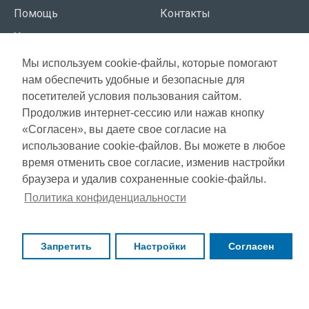
Помощь
Контакты
Условия использования
Мы используем cookie-файлы, которые помогают
СЕРВИС КЛИЕНТОВ
нам обеспечить удобные и безопасные для
Доставка
посетителей условия пользования сайтом.
Газета акций
Продолжив интернет-сессию или нажав кнопку
Оплата
Карта сайта
«Согласен», вы даете свое согласие на
Гарантия
использование cookie-файлов. Вы можете в любое
время отменить свое согласие, изменив настройки
браузера и удалив сохраненные cookie-файлы.
Copyright © 2021, Super Selection, Все права защищены
Политика конфиденциальности
Запретить
Настройки
Согласен
ФИЛЬТР