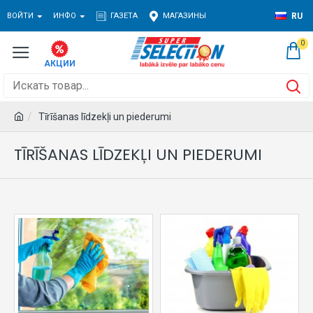
ВОЙТИ
ИНФО
ГАЗЕТА
МАГАЗИНЫ
RU
0
Tīrīšanas līdzekļi un piederumi
TĪRĪŠANAS LĪDZEKĻI UN PIEDERUMI