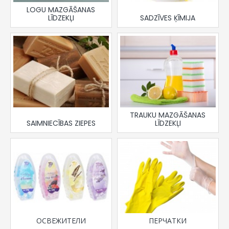
LOGU MAZGĀŠANAS
LĪDZEKĻI
SADZĪVES ĶĪMIJA
TRAUKU MAZGĀŠANAS
SAIMNIECĪBAS ZIEPES
LĪDZEKĻI
ОСВЕЖИТЕЛИ
ПЕРЧАТКИ