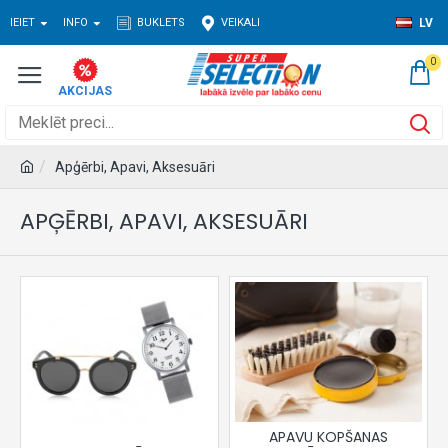
IEIET
INFO
BUKLETS
VEIKALI
LV
0
Apģērbi, Apavi, Aksesuāri
APĢĒRBI, APAVI, AKSESUĀRI
APAVU KOPŠANAS