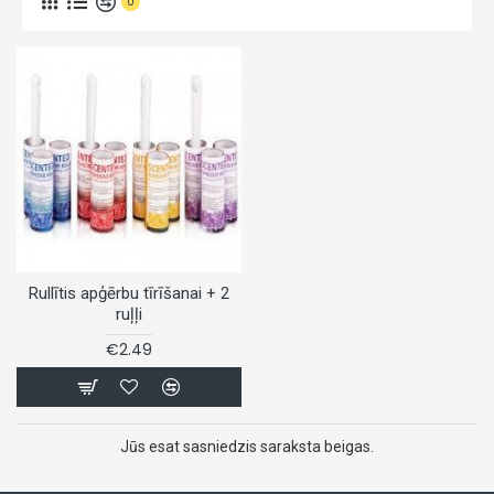
0
Rullītis apģērbu tīrīšanai + 2
ruļļi
€2.49
Jūs esat sasniedzis saraksta beigas.