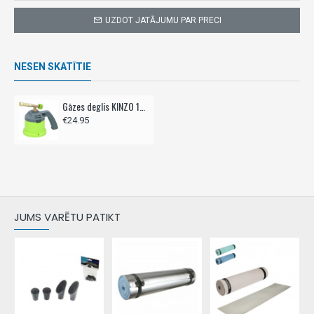
UZDOT JATĀJUMU PAR PRECI
NESEN SKATĪTIE
Gāzes deglis KINZO 190gr
€24.95
JUMS VARĒTU PATIKT