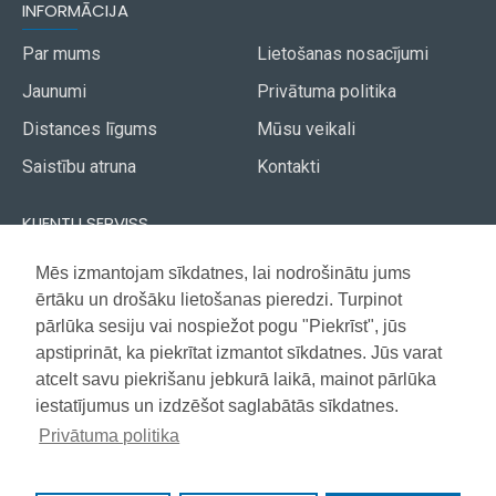
INFORMĀCIJA
Par mums
Lietošanas nosacījumi
Jaunumi
Privātuma politika
Distances līgums
Mūsu veikali
Saistību atruna
Kontakti
KLIENTU SERVISS
Piegāde
Mēs izmantojam sīkdatnes, lai nodrošinātu jums
Akcijas avīze
ērtāku un drošāku lietošanas pieredzi. Turpinot
Apmaksa
Vietnes karte
pārlūka sesiju vai nospiežot pogu "Piekrīst", jūs
Garantija
apstiprināt, ka piekrītat izmantot sīkdatnes. Jūs varat
atcelt savu piekrišanu jebkurā laikā, mainot pārlūka
iestatījumus un izdzēšot saglabātās sīkdatnes.
Copyright © 2021, Super Selection, Visas tiesības aizsargātas
Privātuma politika