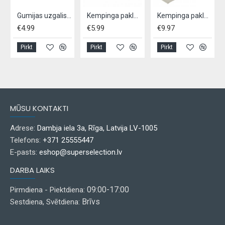
Gumijas uzgalis nūjošanas nūjai ATOM 2 gab.
Kempinga paklājiņš ar foliju SO 180x50x0,6cm
Kempinga paklājiņš REDCLIFFS 180X50CM
€4.99
€5.99
€9.97
Pirkt
Pirkt
Pirkt
MŪSU KONTAKTI
Adrese:
Dambja iela 3a, Rīga, Latvija LV-1005
Telefons:
+371 25555447
E-pasts:
eshop@superselection.lv
DARBA LAIKS
09:00-17:00
Pirmdiena - Piektdiena:
Brīvs
Sestdiena, Svētdiena: