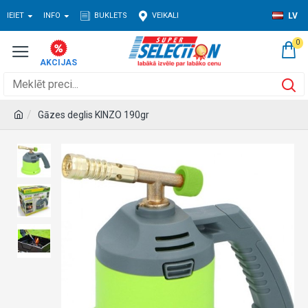
IEIET
INFO
BUKLETS
VEIKALI
LV
0
Gāzes deglis KINZO 190gr