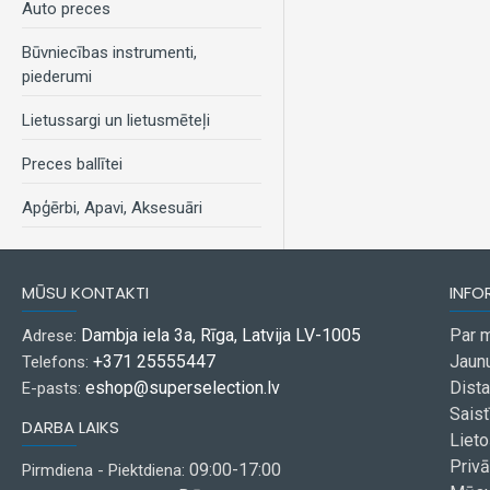
Auto preces
Būvniecības instrumenti,
piederumi
Lietussargi un lietusmēteļi
Preces ballītei
Apģērbi, Apavi, Aksesuāri
MŪSU KONTAKTI
INFO
Dambja iela 3a, Rīga, Latvija LV-1005
Par 
Adrese:
+371 25555447
Jaun
Telefons:
eshop@superselection.lv
Dist
E-pasts:
Saist
DARBA LAIKS
Liet
Privā
09:00-17:00
Pirmdiena - Piektdiena: