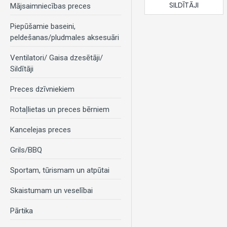
SILDĪTĀJI
Mājsaimniecības preces
Piepūšamie baseini,
peldešanas/pludmales aksesuāri
Ventilatori/ Gaisa dzesētāji/
Sildītāji
Preces dzīvniekiem
Rotaļlietas un preces bērniem
Kancelejas preces
Grils/BBQ
Sportam, tūrismam un atpūtai
Skaistumam un veselībai
Pārtika