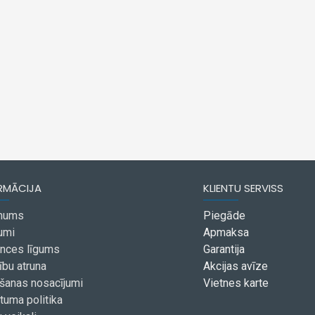
RMĀCIJA
KLIENTU SERVISS
mums
Piegāde
umi
Apmaksa
ances līgums
Garantija
ību atruna
Akcijas avīze
ošanas nosacījumi
Vietnes karte
tuma politika