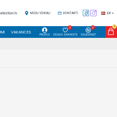
lection.lv
MŪSU VEIKALI
KONTAKTI
LV
0
0
0
MI
VAKANCES
PROFILS
VĒLMJU SARAKSTS
SALĪDZINIET