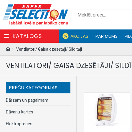
KATALOGS
AKCIJAS
PAR MUMS
PIE
Ventilatori/ Gaisa dzesētāji/ Sildītāji
VENTILATORI/ GAISA DZESĒTĀJI/ SILDĪ
PREČU KATEGORIJAS
Dārzam un pagalmam
Dāvanu kartes
Elektropreces