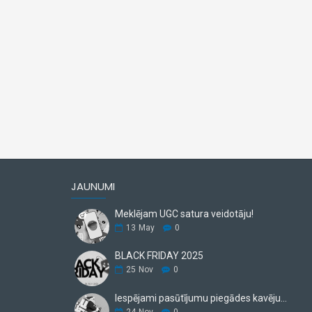
JAUNUMI
Meklējam UGC satura veidotāju!
13
May
0
BLACK FRIDAY 2025
25
Nov
0
Iespējami pasūtījumu piegādes kavējumi.
24
Nov
0