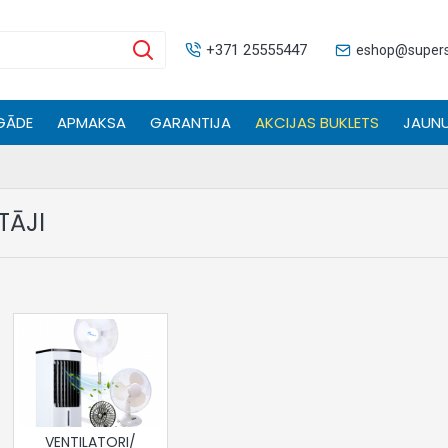
+371 25555447
eshop@superse
GĀDE
APMAKSA
GARANTIJA
AKCIJAS BUKLETS
JAUNU
TĀJI
VENTILATORI/